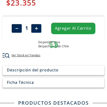
7
.
chevrolet
$
23
.
355
8
.
john deere
9
.
265
10
.
185
－
＋
Agregar Al Carrito
Disponible para
despacho a todo Chile
Ver Stock en Tiendas
Descripción del producto
Ficha Técnica
PRODUCTOS DESTACADOS