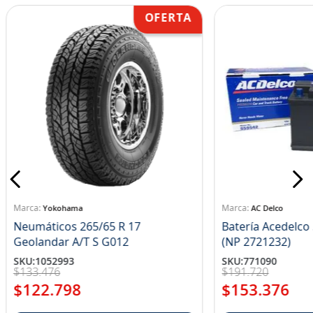
Yokohama
AC Delco
Neumáticos 265/65 R 17
Batería Acedelc
Geolandar A/T S G012
(NP 2721232)
SKU
:
1052993
SKU
:
771090
$
133
.
476
$
191
.
720
$
122
.
798
$
153
.
376