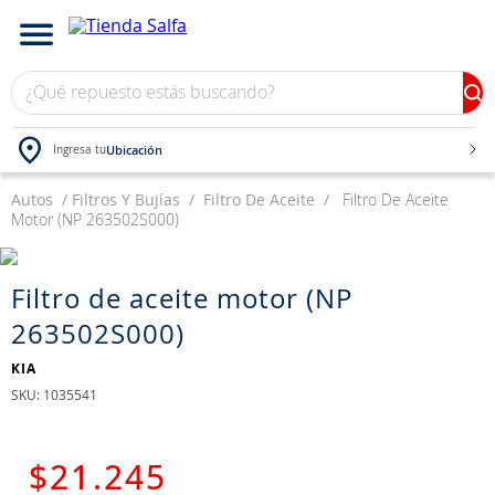
¿Qué repuesto estás buscando?
Ubicación
Ingresa tu
Autos
TÉRMINOS MÁS BUSCADOS
Filtros Y Bujías
Filtro De Aceite
Filtro De Aceite
Motor (NP 263502S000)
1
.
bateria
2
.
neumáticos
Filtro de aceite motor (NP
3
.
westlake
263502S000)
4
.
yokohama
KIA
5
.
jockey
:
1035541
6
.
chevrolet
7
.
205
$
21
.
245