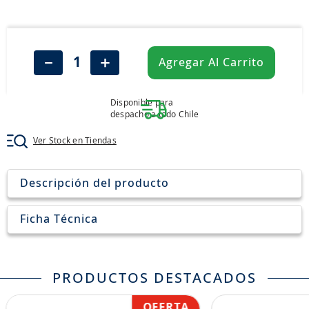
8
.
265
9
.
john deere
10
.
185
－
＋
Agregar Al Carrito
Disponible para
despacho a todo Chile
Ver Stock en Tiendas
Descripción del producto
Ficha Técnica
PRODUCTOS DESTACADOS