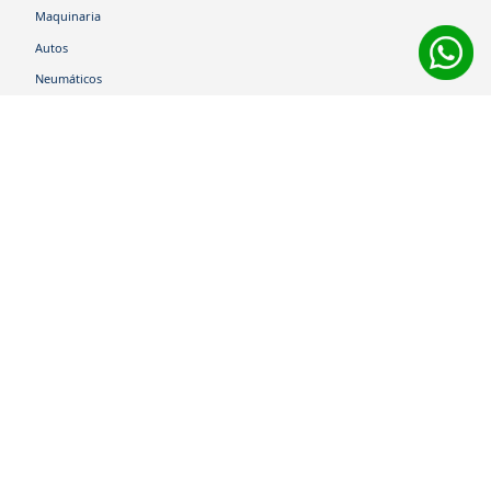
Maquinaria
Autos
Neumáticos
Shop
Corporativo
Ética corporativa
Trabaja con nosotros
Política Sistema Gestión Integrado
Hablemos
600 360 6200
Centro de Ayuda
Medios de Pago