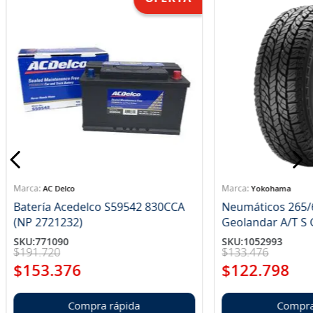
AC Delco
Yokohama
Batería Acedelco S59542 830CCA
Neumáticos 265/
(NP 2721232)
Ge
SKU
:
771090
SKU
:
1052993
$
191
.
720
$
133
.
476
$
153
.
376
$
122
.
798
Compra rápida
Compra