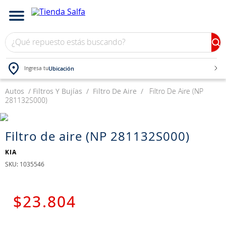
¿Qué repuesto estás buscando?
Ubicación
Ingresa tu
Autos
TÉRMINOS MÁS BUSCADOS
Filtros Y Bujías
Filtro De Aire
Filtro De Aire (NP
281132S000)
1
.
bateria
2
.
neumáticos
Filtro de aire (NP 281132S000)
3
.
westlake
KIA
4
.
yokohama
:
1035546
5
.
jockey
6
.
215
$
23
.
804
7
.
chevrolet