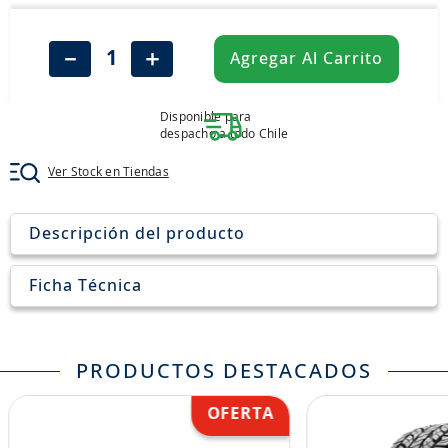
8
.
john deere
9
.
aceite
－
＋
Agregar Al Carrito
10
.
jockey john deere
Disponible para
despacho a todo Chile
Ver Stock en Tiendas
Descripción del producto
Ficha Técnica
PRODUCTOS DESTACADOS