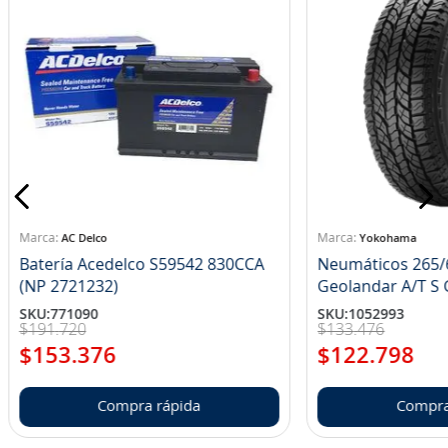
AC Delco
Yokohama
Batería Acedelco S59542 830CCA
Neumáticos 265/
(NP 2721232)
Ge
SKU
:
771090
SKU
:
1052993
$
191
.
720
$
133
.
476
$
153
.
376
$
122
.
798
Compra rápida
Compra