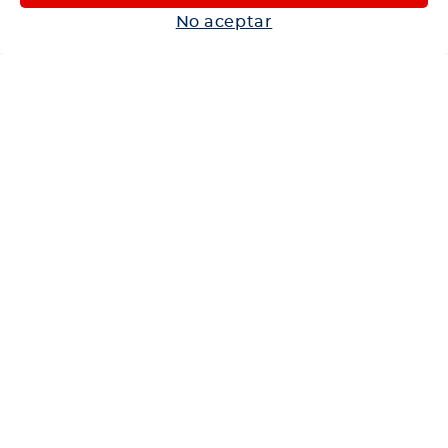
Autos
No aceptar
Neumáticos
Shop
Corporativo
Ética corporativa
Trabaja con nosotros
Política Sistema Gestión Integrado
Hablemos
600 360 6200
Centro de Ayuda
Medios de Pago