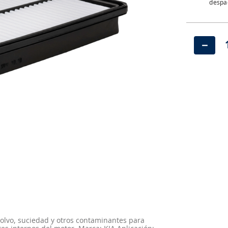
despac
－
polvo, suciedad y otros contaminantes para