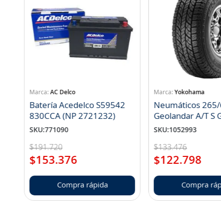
AC Delco
Yokohama
Batería Acedelco S59542
Neumáticos 265/
830CCA (NP 2721232)
Geo
SKU
:
771090
SKU
:
1052993
$
191
.
720
$
133
.
476
$
153
.
376
$
122
.
798
Compra rápida
Compra ráp