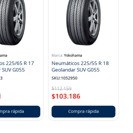
hama
Yokohama
os 225/65 R 17
Neumáticos 225/55 R 18
r SUV G055
Geolandar SUV G055
83
SKU
:
1052950
$
112
.
159
1
$
103
.
186
mpra rápida
Compra rápida