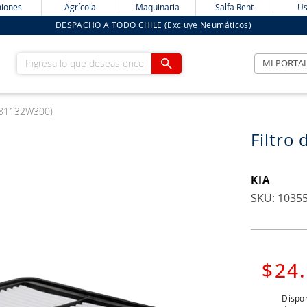
iones
Agrícola
Maquinaria
Salfa Rent
Us
DESPACHO A TODO CHILE (Excluye Neumáticos)
Ingresa lo que deseas encontrar
MI PORTA
 281132W300)
Filtro
KIA
:
1035
$
24
.
Dispon