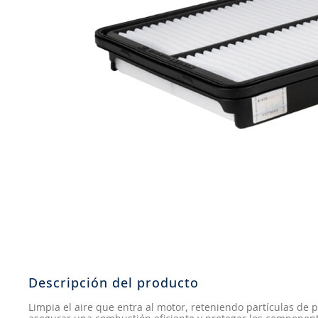
8
.
aceite
9
.
255
10
.
neumáticos 235
Descripción del producto
Limpia el aire que entra al motor, reteniendo partículas de 