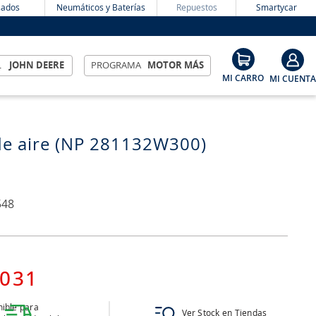
ados
Neumáticos y Baterías
Repuestos
Smartycar
L
JOHN DEERE
PROGRAMA
MOTOR MÁS
 de aire (NP 281132W300)
548
031
ible para
Ver Stock en Tiendas