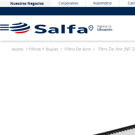
Corporativo
Automotriz
Cam
Nuestros Negocios
Ingresa tu
Ubicación
Autos
Filtros Y Bujías
Filtro De Aire
Filtro De Aire (NP
TÉRMINOS MÁS BUSCADOS
1
.
bateria
2
.
neumáticos
3
.
westlake
4
.
yokohama
5
.
chevrolet
6
.
jockey
7
.
john deere