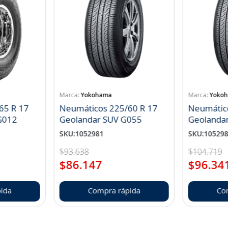
Yokohama
Yoko
65 R 17
Neumáticos 225/60 R 17
Neumátic
landar A/T S G012
Geolandar SUV G055
Geolanda
SKU
:
1052981
SKU
:
10529
$
93
.
638
$
104
.
719
$
86
.
147
$
96
.
34
ida
Compra rápida
Co