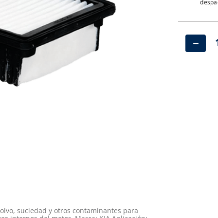
despac
－
polvo, suciedad y otros contaminantes para