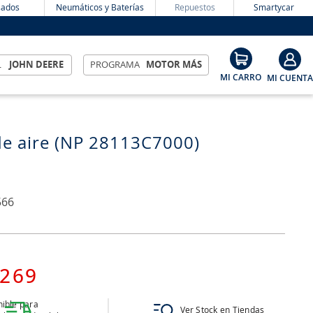
ados
Neumáticos y Baterías
Repuestos
Smartycar
L
JOHN DEERE
PROGRAMA
MOTOR MÁS
 de aire (NP 28113C7000)
566
269
ible para
Ver Stock en Tiendas