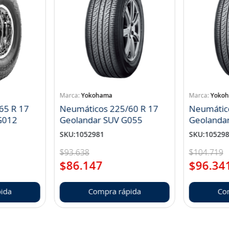
Yokohama
Yoko
65 R 17
Neumáticos 225/60 R 17
Neumátic
landar A/T S G012
Geolandar SUV G055
Geolanda
SKU
:
1052981
SKU
:
10529
$
93
.
638
$
104
.
719
$
86
.
147
$
96
.
34
ida
Compra rápida
Co