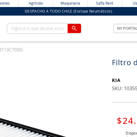
iones
Agrícola
Maquinaria
Salfa Rent
Us
DESPACHO A TODO CHILE (Excluye Neumáticos)
Ingresa lo que deseas encontrar
MI PORTA
 28113C7000)
Filtro
KIA
:
1035
$
24
.
Dispon