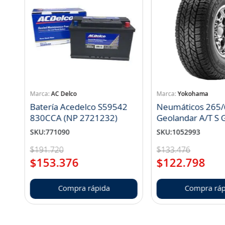
AC Delco
Yokohama
Batería Acedelco S59542
Neumáticos 265/
830CCA (NP 2721232)
Geo
SKU
:
771090
SKU
:
1052993
$
191
.
720
$
133
.
476
$
153
.
376
$
122
.
798
Compra rápida
Compra ráp