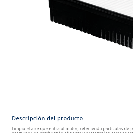
8
.
john deere
9
.
aceite
10
.
jockey john deere
Descripción del producto
Limpia el aire que entra al motor, reteniendo partículas de 