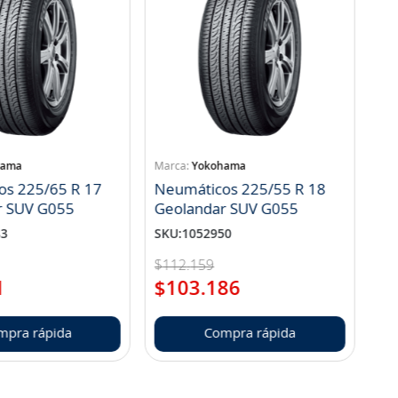
hama
Yokohama
os 225/65 R 17
Neumáticos 225/55 R 18
r SUV G055
Geolandar SUV G055
83
SKU
:
1052950
$
112
.
159
1
$
103
.
186
mpra rápida
Compra rápida