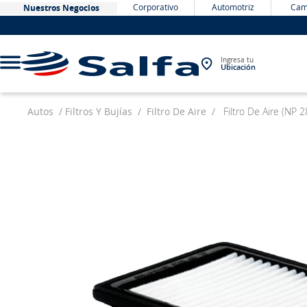
Corporativo
Automotriz
Cam
Nuestros Negocios
Ingresa tu
Ubicación
Autos
Filtros Y Bujías
Filtro De Aire
Filtro De Aire (NP
TÉRMINOS MÁS BUSCADOS
1
.
bateria
2
.
neumáticos
3
.
westlake
4
.
yokohama
5
.
jockey
6
.
215
7
.
chevrolet