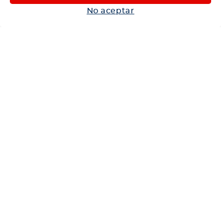
Autos
No aceptar
Neumáticos
Shop
Corporativo
Ética corporativa
Trabaja con nosotros
Política Sistema Gestión Integrado
Hablemos
600 360 6200
Centro de Ayuda
Medios de Pago