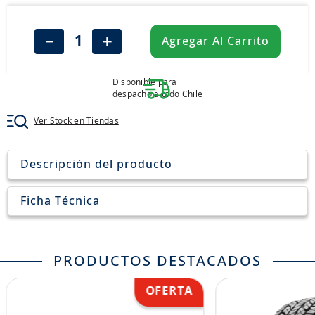
8
.
john deere
9
.
aceite
－
＋
Agregar Al Carrito
10
.
jockey john deere
Disponible para
despacho a todo Chile
Ver Stock en Tiendas
Descripción del producto
Ficha Técnica
PRODUCTOS DESTACADOS