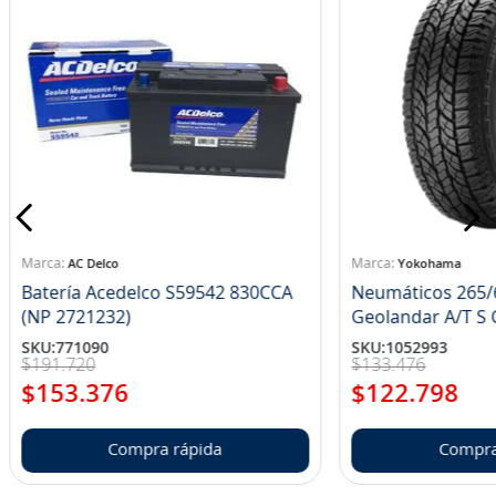
AC Delco
Yokohama
Batería Acedelco S59542 830CCA
Neumáticos 265/
(NP 2721232)
Ge
SKU
:
771090
SKU
:
1052993
$
191
.
720
$
133
.
476
$
153
.
376
$
122
.
798
Compra rápida
Compra