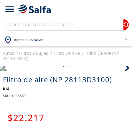
¿Qué repuesto estás buscando?
Ubicación
Ingresa tu
Autos
TÉRMINOS MÁS BUSCADOS
Filtros Y Bujías
Filtro De Aire
Filtro De Aire (NP
28113D3100)
1
.
bateria
2
.
neumáticos
Filtro de aire (NP 28113D3100)
3
.
westlake
KIA
4
.
yokohama
:
1035567
5
.
jockey
6
.
215
$
22
.
217
7
.
chevrolet