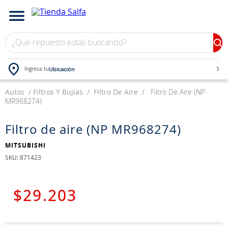
¿Qué repuesto estás buscando?
Ubicación
Ingresa tu
Autos
TÉRMINOS MÁS BUSCADOS
Filtros Y Bujías
Filtro De Aire
Filtro De Aire (NP
MR968274)
1
.
bateria
2
.
neumáticos
Filtro de aire (NP MR968274)
3
.
westlake
MITSUBISHI
:
871423
4
.
yokohama
5
.
chevrolet
$
29
.
203
6
.
jockey
7
.
john deere