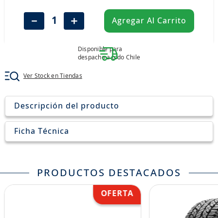
8
.
aceite
－
＋
Agregar Al Carrito
9
.
255
10
.
neumáticos 235
Disponible para
despacho a todo Chile
Ver Stock en Tiendas
Descripción del producto
Ficha Técnica
PRODUCTOS DESTACADOS