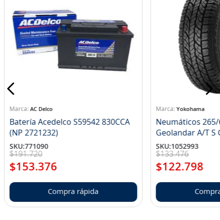
AC Delco
Yokohama
Batería Acedelco S59542 830CCA
Neumáticos 265/
(NP 2721232)
Ge
SKU
:
771090
SKU
:
1052993
$
191
.
720
$
133
.
476
$
153
.
376
$
122
.
798
Compra rápida
Compra