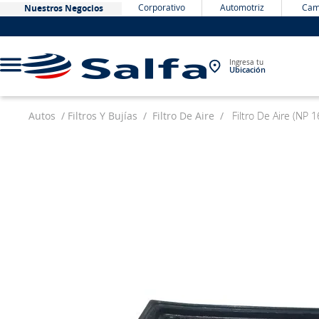
Corporativo
Automotriz
Cam
Nuestros Negocios
Ingresa tu
Ubicación
Autos
Filtros Y Bujías
Filtro De Aire
Filtro De Aire (NP 
TÉRMINOS MÁS BUSCADOS
1
.
bateria
2
.
neumáticos
3
.
westlake
4
.
yokohama
5
.
225
6
.
chevrolet
7
.
jockey