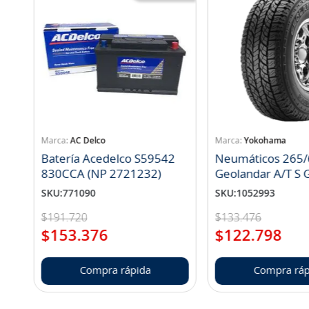
AC Delco
Yokohama
Batería Acedelco S59542
Neumáticos 265/
830CCA (NP 2721232)
Geo
SKU
:
771090
SKU
:
1052993
$
191
.
720
$
133
.
476
$
153
.
376
$
122
.
798
Compra rápida
Compra ráp