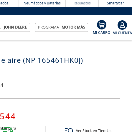
ados
Neumáticos y Baterías
Repuestos
Smartycar
L
JOHN DEERE
PROGRAMA
MOTOR MÁS
 de aire (NP 165461HK0J)
24
544
ible para
Ver Stock en Tiendas