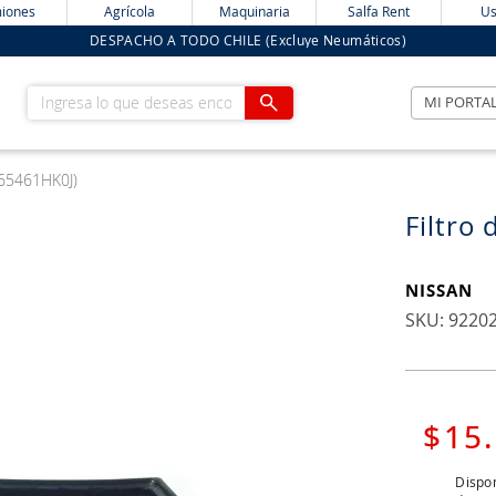
iones
Agrícola
Maquinaria
Salfa Rent
Us
DESPACHO A TODO CHILE (Excluye Neumáticos)
Ingresa lo que deseas encontrar
MI PORTA
165461HK0J)
Filtro
NISSAN
:
9220
$
15
.
Dispon