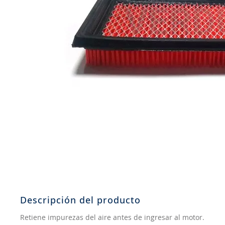
8
.
205
9
.
235
10
.
john deere
Descripción del producto
Retiene impurezas del aire antes de ingresar al motor.