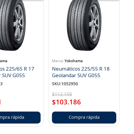
hama
Yokohama
os 225/65 R 17
Neumáticos 225/55 R 18
r SUV G055
Geolandar SUV G055
83
SKU
:
1052950
$
112
.
159
1
$
103
.
186
mpra rápida
Compra rápida