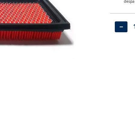
despac
－