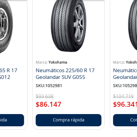
Yokohama
Yoko
65 R 17
Neumáticos 225/60 R 17
Neumátic
landar A/T S G012
Geolandar SUV G055
Geolanda
SKU
:
1052981
SKU
:
10529
$
93
.
638
$
104
.
719
$
86
.
147
$
96
.
34
ida
Compra rápida
Co