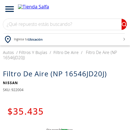
¿Qué repuesto estás buscando?
Ubicación
Ingresa tu
Autos
TÉRMINOS MÁS BUSCADOS
Filtros Y Bujías
Filtro De Aire
Filtro De Aire (NP
16546JD20J)
1
.
bateria
2
.
neumáticos
Filtro De Aire (NP 16546JD20J)
3
.
westlake
NISSAN
:
922004
4
.
yokohama
5
.
chevrolet
$
35
.
435
6
.
jockey
7
.
235