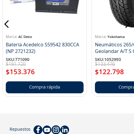
AC Delco
Yokohama
Batería Acedelco S59542 830CCA
Neumáticos 265/
(NP 2721232)
Ge
SKU
:
771090
SKU
:
1052993
$
191
.
720
$
133
.
476
$
153
.
376
$
122
.
798
Compra rápida
Compra
Repuestos