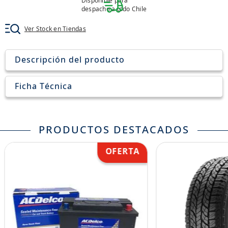
Disponible para
8
.
john deere
despacho a todo Chile
9
.
245
Ver Stock en Tiendas
10
.
aceite
Descripción del producto
Ficha Técnica
PRODUCTOS DESTACADOS