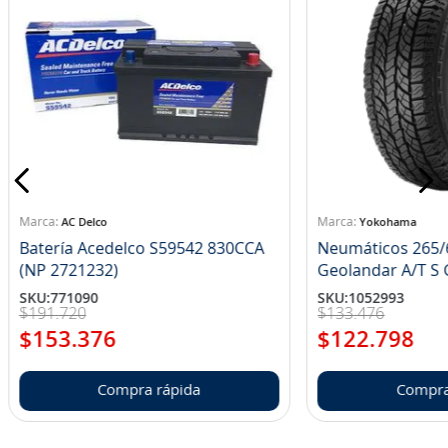
AC Delco
Yokohama
Batería Acedelco S59542 830CCA
Neumáticos 265/
(NP 2721232)
Ge
SKU
:
771090
SKU
:
1052993
$
191
.
720
$
133
.
476
$
153
.
376
$
122
.
798
Compra rápida
Compra