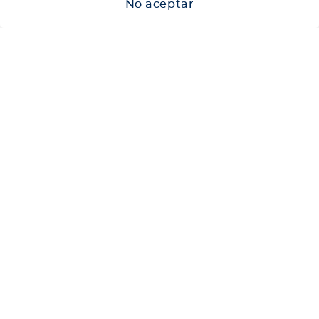
No aceptar
Neumáticos
Shop
Corporativo
Ética corporativa
Trabaja con nosotros
Política Sistema Gestión Integrado
Hablemos
600 360 6200
Centro de Ayuda
Medios de Pago