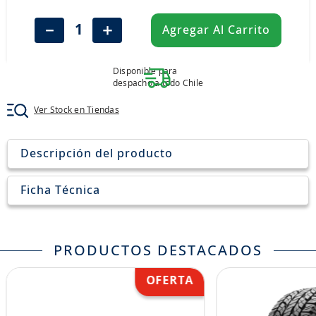
8
.
john deere
－
＋
Agregar Al Carrito
9
.
aceite
10
.
jockey john deere
Disponible para
despacho a todo Chile
Ver Stock en Tiendas
Descripción del producto
Ficha Técnica
PRODUCTOS DESTACADOS