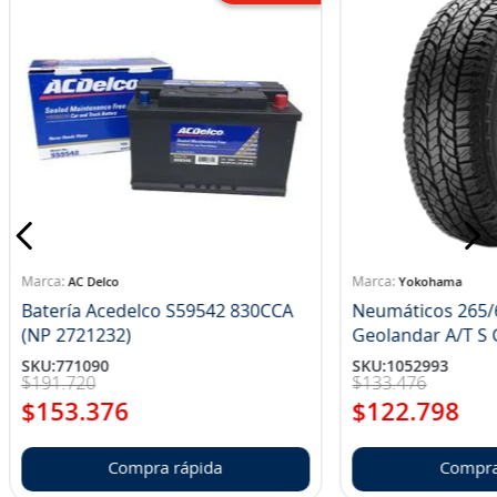
AC Delco
Yokohama
Batería Acedelco S59542 830CCA
Neumáticos 265/
(NP 2721232)
Ge
SKU
:
771090
SKU
:
1052993
$
191
.
720
$
133
.
476
$
153
.
376
$
122
.
798
Compra rápida
Compra