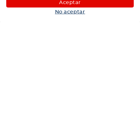
Aceptar
Autos
No aceptar
Neumáticos
Shop
Corporativo
Ética corporativa
Trabaja con nosotros
Política Sistema Gestión Integrado
Hablemos
600 360 6200
Centro de Ayuda
Medios de Pago