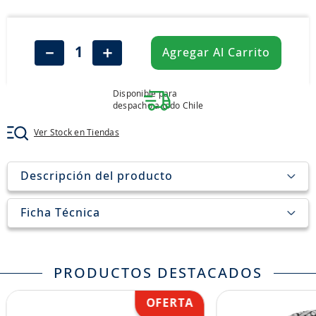
8
.
john deere
9
.
aceite
－
＋
Agregar Al Carrito
10
.
jockey john deere
Disponible para
despacho a todo Chile
Ver Stock en Tiendas
Descripción del producto
Ficha Técnica
PRODUCTOS DESTACADOS