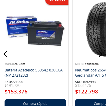
AC Delco
Yokohama
Batería Acedelco S59542 830CCA
Neumáticos 265/
(NP 2721232)
Ge
SKU
:
771090
SKU
:
1052993
$
191
.
720
$
133
.
476
$
153
.
376
$
122
.
798
Compra rápida
Compra