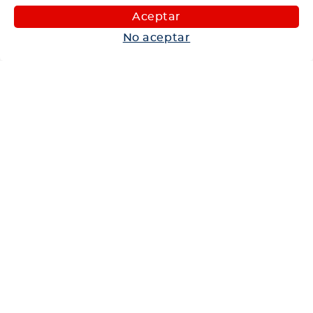
Maquinaria
Aceptar
Autos
No aceptar
Neumáticos
Shop
Corporativo
Ética corporativa
Trabaja con nosotros
Política Sistema Gestión Integrado
Hablemos
600 360 6200
Centro de Ayuda
Medios de Pago