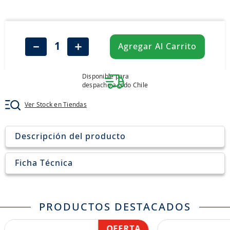
8
.
205
9
.
235
10
.
john deere
－
＋
Agregar Al Carrito
Disponible para
despacho a todo Chile
Ver Stock en Tiendas
Descripción del producto
Ficha Técnica
PRODUCTOS DESTACADOS