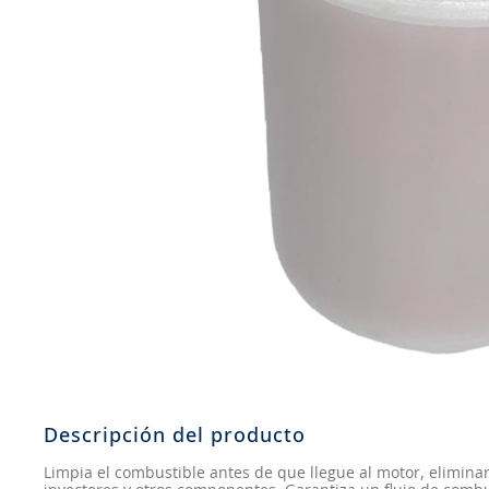
8
.
aceite
9
.
255
10
.
neumáticos 235
Descripción del producto
Limpia el combustible antes de que llegue al motor, elimin