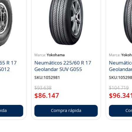
Yokohama
Yoko
65 R 17
Neumáticos 225/60 R 17
Neumátic
landar A/T S G012
Geolandar SUV G055
Geolanda
SKU
:
1052981
SKU
:
10529
$
93
.
638
$
104
.
719
$
86
.
147
$
96
.
34
ida
Compra rápida
Co