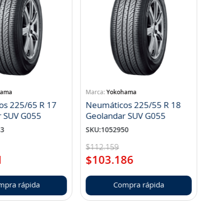
hama
Yokohama
os 225/65 R 17
Neumáticos 225/55 R 18
r SUV G055
Geolandar SUV G055
83
SKU
:
1052950
$
112
.
159
1
$
103
.
186
mpra rápida
Compra rápida