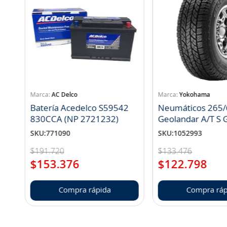
AC Delco
Yokohama
Batería Acedelco S59542
Neumáticos 265/
830CCA (NP 2721232)
Geo
SKU
:
771090
SKU
:
1052993
$
191
.
720
$
133
.
476
$
153
.
376
$
122
.
798
Compra rápida
Compra ráp