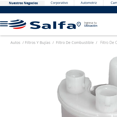
Corporativo
Automotriz
Cam
Nuestros Negocios
Ingresa tu
Ubicación
Autos
Filtros Y Bujías
Filtro De Combustible
Filtro De
TÉRMINOS MÁS BUSCADOS
1
.
bateria
2
.
neumáticos
3
.
westlake
4
.
yokohama
5
.
chevrolet
6
.
jockey
7
.
john deere