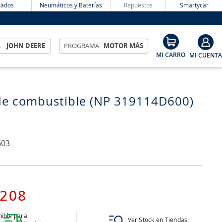
ados
Neumáticos y Baterías
Repuestos
Smartycar
L
JOHN DEERE
PROGRAMA
MOTOR MÁS
 de combustible (NP 319114D600)
603
208
ible para
Ver Stock en Tiendas