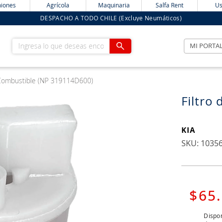
iones
Agrícola
Maquinaria
Salfa Rent
Us
DESPACHO A TODO CHILE (Excluye Neumáticos)
Ingresa lo que deseas encontrar
MI PORTA
 Combustible (NP 319114D600)
Filtro
KIA
:
1035
$
65
.
Dispon