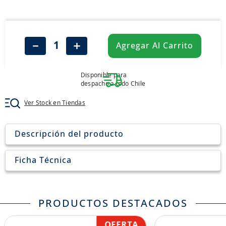
8
.
john deere
9
.
aceite
10
.
jockey john deere
－
＋
Agregar Al Carrito
Disponible para
despacho a todo Chile
Ver Stock en Tiendas
Descripción del producto
Ficha Técnica
PRODUCTOS DESTACADOS