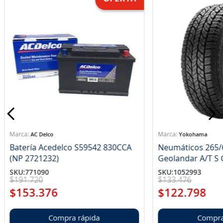
AC Delco
Yokohama
Batería Acedelco S59542 830CCA
Neumáticos 265/
(NP 2721232)
Ge
SKU
:
771090
SKU
:
1052993
$
191
.
720
$
133
.
476
$
153
.
376
$
122
.
798
Compra rápida
Compra