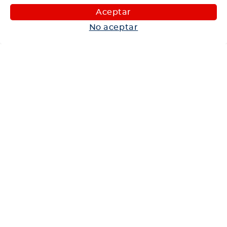
Maquinaria
Aceptar
Autos
No aceptar
Neumáticos
Shop
Corporativo
Ética corporativa
Trabaja con nosotros
Política Sistema Gestión Integrado
Hablemos
600 360 6200
Centro de Ayuda
Medios de Pago