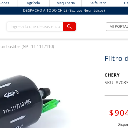
iones
Agrícola
Maquinaria
Salfa Rent
Us
DESPACHO A TODO CHILE (Excluye Neumáticos)
Ingresa lo que deseas encontrar
MI PORTA
 Combustible (NP T11 1117110)
Filtro
CHERY
:
8708
$
90
Dispon