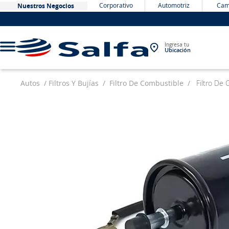
Corporativo
Automotriz
Cam
Nuestros Negocios
Ingresa tu
Ubicación
Autos
Filtros Y Bujías
Filtro De Combustible
Filtro De
TÉRMINOS MÁS BUSCADOS
1
.
bateria
2
.
neumáticos
3
.
westlake
4
.
yokohama
5
.
225
6
.
chevrolet
7
.
jockey