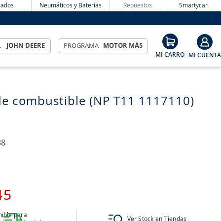
ados
Neumáticos y Baterías
Repuestos
Smartycar
L
JOHN DEERE
PROGRAMA
MOTOR MÁS
 de combustible (NP T11 1117110)
38
45
ible para
Ver Stock en Tiendas