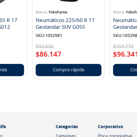
Yokohama
Yoko
65 R 17
Neumáticos 225/60 R 17
Neumátic
landar A/T S G012
Geolandar SUV G055
Geolanda
SKU
:
1052981
SKU
:
10529
$
93
.
638
$
104
.
719
$
86
.
147
$
96
.
34
ida
Compra rápida
Co
lfa
Categorías
Corporativo
es
Camiones
Ética corporativa