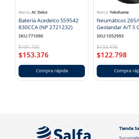
AC Delco
Yokohama
Batería Acedelco S59542
Neumáticos 265/
830CCA (NP 2721232)
Geo
SKU
:
771090
SKU
:
1052993
$
191
.
720
$
133
.
476
$
153
.
376
$
122
.
798
Compra rápida
Compra ráp
Tienda Sa
Sucursal