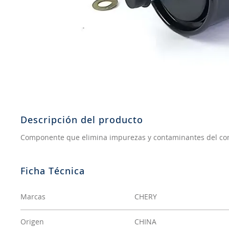
8
.
205
9
.
235
10
.
john deere
Descripción del producto
Componente que elimina impurezas y contaminantes del com
Marcas
CHERY
Origen
CHINA