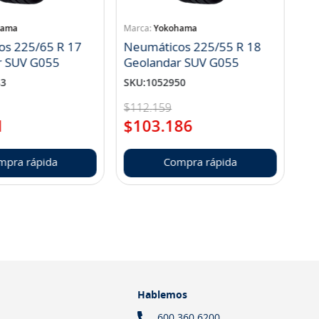
hama
Yokohama
os 225/65 R 17
Neumáticos 225/55 R 18
r SUV G055
Geolandar SUV G055
83
SKU
:
1052950
$
112
.
159
1
$
103
.
186
mpra rápida
Compra rápida
Hablemos
600 360 6200