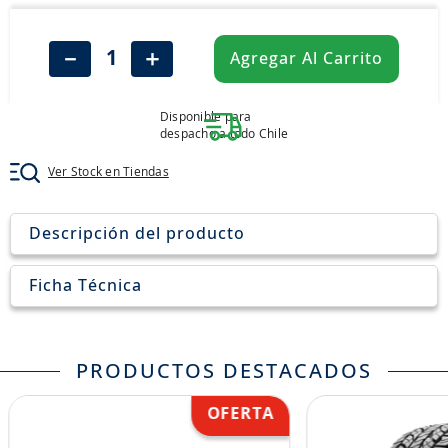
8
.
john deere
9
.
aceite
－
＋
Agregar Al Carrito
10
.
jockey john deere
Disponible para
despacho a todo Chile
Ver Stock en Tiendas
Descripción del producto
Ficha Técnica
PRODUCTOS DESTACADOS