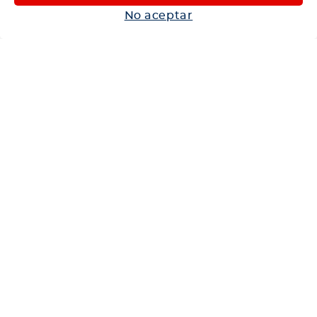
Autos
No aceptar
Neumáticos
Shop
Corporativo
Ética corporativa
Trabaja con nosotros
Política Sistema Gestión Integrado
Hablemos
600 360 6200
Centro de Ayuda
Medios de Pago