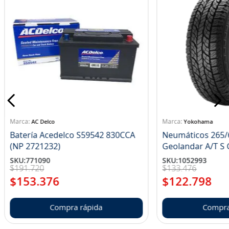
AC Delco
Yokohama
Batería Acedelco S59542 830CCA
Neumáticos 265/
(NP 2721232)
Ge
SKU
:
771090
SKU
:
1052993
$
191
.
720
$
133
.
476
$
153
.
376
$
122
.
798
Compra rápida
Compra