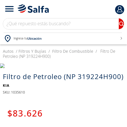
¿Qué repuesto estás buscando?
Ubicación
Ingresa tu
Autos
TÉRMINOS MÁS BUSCADOS
Filtros Y Bujías
Filtro De Combustible
Filtro De
Petroleo (NP 319224H900)
1
.
bateria
2
.
neumáticos
Filtro de Petroleo (NP 319224H900)
3
.
westlake
KIA
4
.
yokohama
:
1035610
5
.
jockey
6
.
215
$
83
.
626
7
.
chevrolet