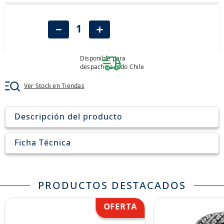
8
.
205
9
.
235
－
＋
10
.
john deere
Disponible para
despacho a todo Chile
Ver Stock en Tiendas
Descripción del producto
Ficha Técnica
PRODUCTOS DESTACADOS