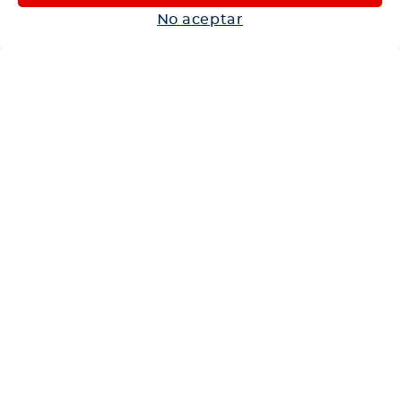
Autos
No aceptar
Neumáticos
Shop
Corporativo
Ética corporativa
Trabaja con nosotros
Política Sistema Gestión Integrado
Hablemos
600 360 6200
Centro de Ayuda
Medios de Pago