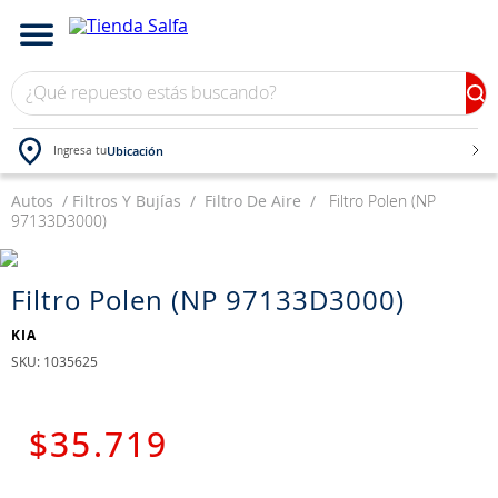
¿Qué repuesto estás buscando?
Ubicación
Ingresa tu
Autos
TÉRMINOS MÁS BUSCADOS
Filtros Y Bujías
Filtro De Aire
Filtro Polen (NP
97133D3000)
1
.
bateria
2
.
neumáticos
Filtro Polen (NP 97133D3000)
3
.
westlake
KIA
4
.
yokohama
:
1035625
5
.
chevrolet
6
.
jockey
$
35
.
719
7
.
235