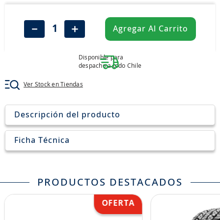
8
.
john deere
9
.
245
－
＋
Agregar Al Carrito
10
.
aceite
Disponible para
despacho a todo Chile
Ver Stock en Tiendas
Descripción del producto
Ficha Técnica
PRODUCTOS DESTACADOS