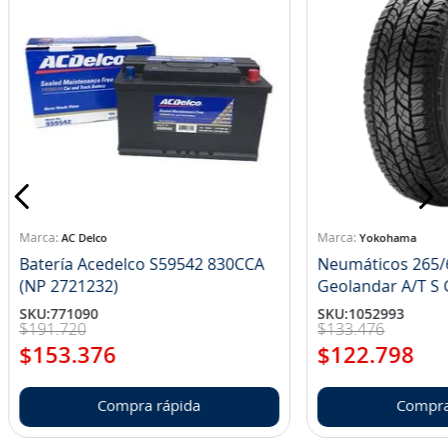
AC Delco
Yokohama
Batería Acedelco S59542 830CCA
Neumáticos 265/
(NP 2721232)
Ge
SKU
:
771090
SKU
:
1052993
$
191
.
720
$
133
.
476
$
153
.
376
$
122
.
798
Compra rápida
Compra