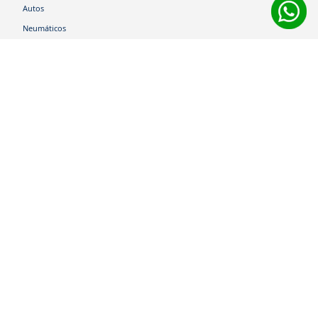
Autos
Neumáticos
Shop
Corporativo
Ética corporativa
Trabaja con nosotros
Política Sistema Gestión Integrado
Hablemos
600 360 6200
Centro de Ayuda
Medios de Pago