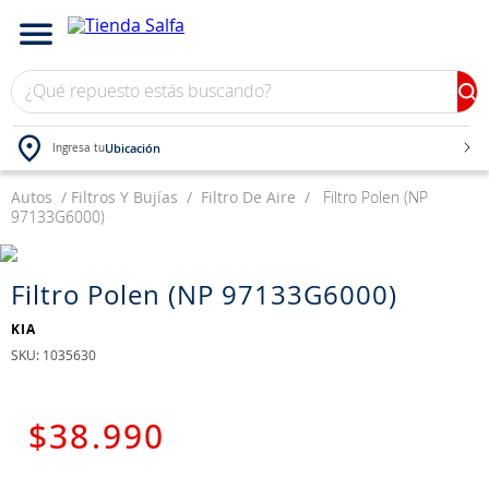
¿Qué repuesto estás buscando?
Ubicación
Ingresa tu
Autos
TÉRMINOS MÁS BUSCADOS
Filtros Y Bujías
Filtro De Aire
Filtro Polen (NP
97133G6000)
1
.
bateria
2
.
neumáticos
Filtro Polen (NP 97133G6000)
3
.
westlake
KIA
4
.
yokohama
:
1035630
5
.
jockey
6
.
215
$
38
.
990
7
.
chevrolet