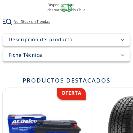
8
.
john deere
Disponible para
despacho a todo Chile
9
.
aceite
Ver Stock en Tiendas
10
.
jockey john deere
Descripción del producto
Ficha Técnica
PRODUCTOS DESTACADOS