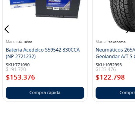
AC Delco
Yokohama
Batería Acedelco S59542 830CCA
Neumáticos 265/
(NP 2721232)
Ge
SKU
:
771090
SKU
:
1052993
$
191
.
720
$
133
.
476
$
153
.
376
$
122
.
798
Compra rápida
Compra