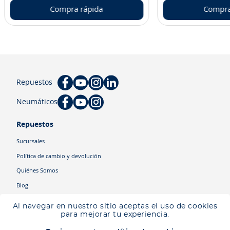
Compra rápida
Compra
Repuestos
Neumáticos
Repuestos
Sucursales
Política de cambio y devolución
Quiénes Somos
Blog
Cyber
Al navegar en nuestro sitio aceptas el uso de cookies
Ingresa tu ubicación para ver los productos disponibles en tu zona
.
para mejorar tu experiencia.
Descartar
Ingresar mi ubicación
Categorías