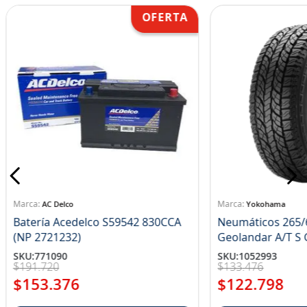
AC Delco
Yokohama
Batería Acedelco S59542 830CCA
Neumáticos 265/
(NP 2721232)
Ge
SKU
:
771090
SKU
:
1052993
$
191
.
720
$
133
.
476
$
153
.
376
$
122
.
798