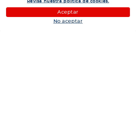
Revisa nuestra política de cookies.
Camiones
Aceptar
Maquinaria
No aceptar
Autos
Neumáticos
Shop
Corporativo
Ética corporativa
Trabaja con nosotros
Política Sistema Gestión Integrado
Hablemos
600 360 6200
Centro de Ayuda
Medios de Pago