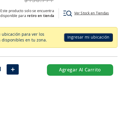
$
138
.
771
Este producto solo se encuentra
Ver Stock en Tiendas
disponible para
retiro en tienda
u ubicación para ver los
Ingresar mi ubicación
 disponibles en tu zona
.
＋
Agregar Al Carrito