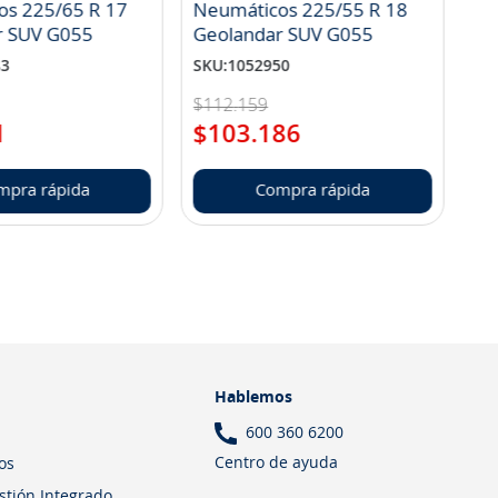
os 225/65 R 17
Neumáticos 225/55 R 18
r SUV G055
Geolandar SUV G055
83
SKU
:
1052950
$
112
.
159
1
$
103
.
186
mpra rápida
Compra rápida
Hablemos
600 360 6200
Centro de ayuda
os
estión Integrado