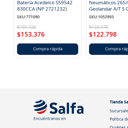
Batería Acedelco S59542
Neumáticos 265/
830CCA (NP 2721232)
Geo
SKU
:
771090
SKU
:
1052993
$
191
.
720
$
133
.
476
$
153
.
376
$
122
.
798
Compra rápida
Compra ráp
Tienda Sa
Sucursal
Encuéntranos en
Política 
Quiénes 