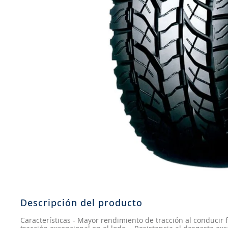
8
.
john deere
9
.
aceite
10
.
jockey john deere
Descripción del producto
Características - Mayor rendimiento de tracción al conducir f