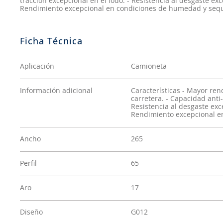
tracción excepcional en el lodo. - Resistencia al desgaste e
Rendimiento excepcional en condiciones de humedad y seq
Aplicación
Camioneta
Información adicional
Características - Mayor ren
carretera. - Capacidad anti-
Resistencia al desgaste exc
Rendimiento excepcional e
Ancho
265
Perfil
65
Aro
17
Diseño
G012