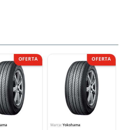
hama
Yokohama