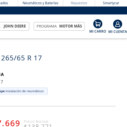
ados
Neumáticos y Baterías
Repuestos
Smartycar
L
JOHN DEERE
PROGRAMA
MOTOR MÁS
 265/65 R 17
MA
17
7
.
669