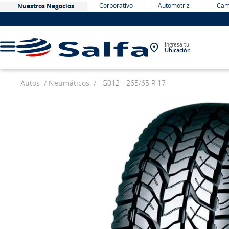
Corporativo
Automotriz
Cam
Nuestros Negocios
Ingresa tu
Ubicación
Autos
Neumáticos
G012 - 265/65 R 17
TÉRMINOS MÁS BUSCADOS
1
.
bateria
2
.
neumáticos
3
.
westlake
4
.
yokohama
5
.
jockey
6
.
215
7
.
chevrolet