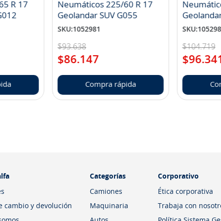
65 R 17
Neumáticos 225/60 R 17
Neumátic
landar A/T S G012
Geolandar SUV G055
Geolanda
SKU
:
1052981
SKU
:
10529
$
93
.
638
$
104
.
719
$
86
.
147
$
96
.
34
ida
Compra rápida
Co
lfa
Categorías
Corporativo
es
Camiones
Ética corporativa
de cambio y devolución
Maquinaria
Trabaja con nosotr
somos
Autos
Política Sistema G