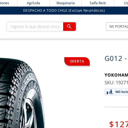
iones
Agrícola
Maquinaria
Salfa Rent
Us
DESPACHO A TODO CHILE (Excluye Neumáticos)
Ingresa lo que deseas encontrar
MI PORTA
G012 -
YOKOHA
:
1927
$
12