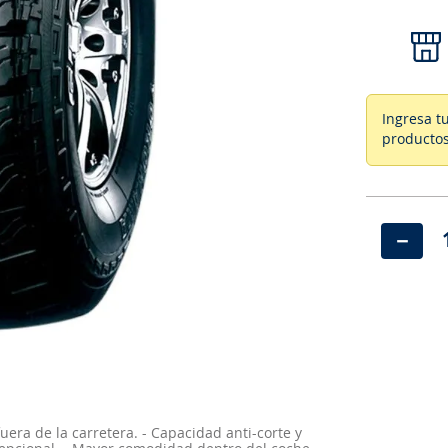
Ingresa t
productos
－
uera de la carretera. - Capacidad anti-corte y