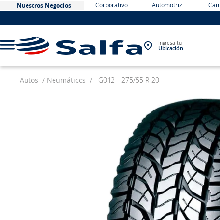
Corporativo
Automotriz
Cam
Nuestros Negocios
Ingresa tu
Ubicación
Autos
Neumáticos
G012 - 275/55 R 20
TÉRMINOS MÁS BUSCADOS
1
.
bateria
2
.
neumáticos
3
.
westlake
4
.
yokohama
5
.
225
6
.
jockey
7
.
chevrolet