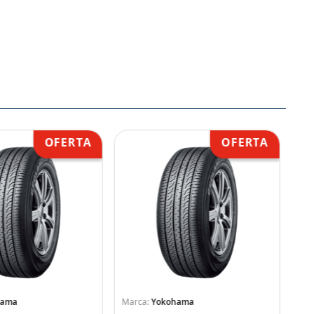
hama
Yokohama