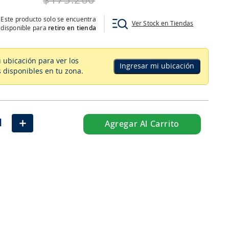
$
173
.
260
Este producto solo se encuentra
Ver Stock en Tiendas
disponible para
retiro en tienda
u ubicación para ver los
Ingresar mi ubicación
 disponibles en tu zona
.
＋
Agregar Al Carrito