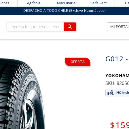
iones
Agrícola
Maquinaria
Salfa Rent
Us
DESPACHO A TODO CHILE (Excluye Neumáticos)
Ingresa lo que deseas encontrar
MI PORTA
G012 -
YOKOHA
:
8205
$
15