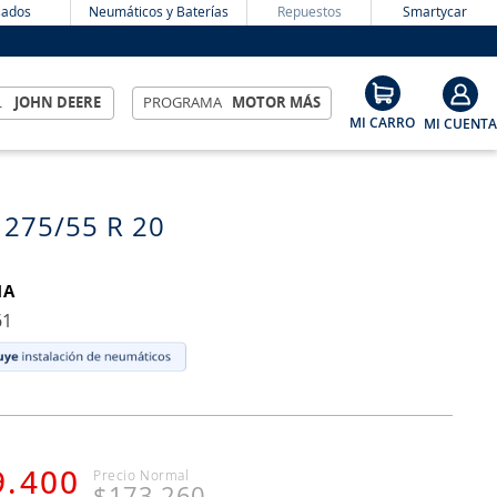
ados
Neumáticos y Baterías
Repuestos
Smartycar
L
JOHN DEERE
PROGRAMA
MOTOR MÁS
 275/55 R 20
MA
61
9
.
400