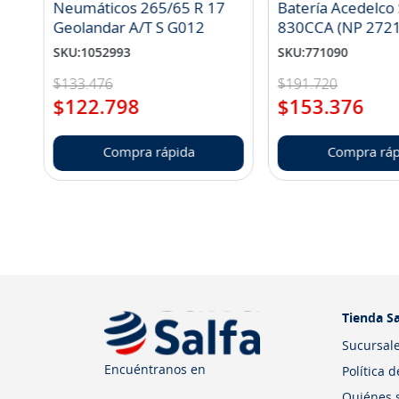
Neumáticos 265/65 R 17
Batería Acedelco
Geolandar A/T S G012
830CCA (NP 272
SKU
:
1052993
SKU
:
771090
$
133
.
476
$
191
.
720
$
122
.
798
$
153
.
376
Compra rápida
Compra ráp
Tienda Sa
Sucursal
Encuéntranos en
Política 
Quiénes 