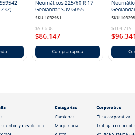
 S59542
Neumáticos 225/60 R 17
Neumátic
1232)
Geolandar SUV G055
Geolanda
SKU
:
1052981
SKU
:
10529
$
93
.
638
$
104
.
719
$
86
.
147
$
96
.
34
ida
Compra rápida
Co
lfa
Categorías
Corporativo
es
Camiones
Ética corporativa
de cambio y devolución
Maquinaria
Trabaja con nosotr
somos
Autos
Política Sistema G