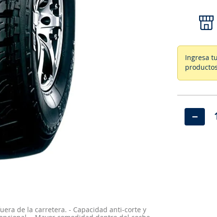
Ingresa t
productos
－
uera de la carretera. - Capacidad anti-corte y