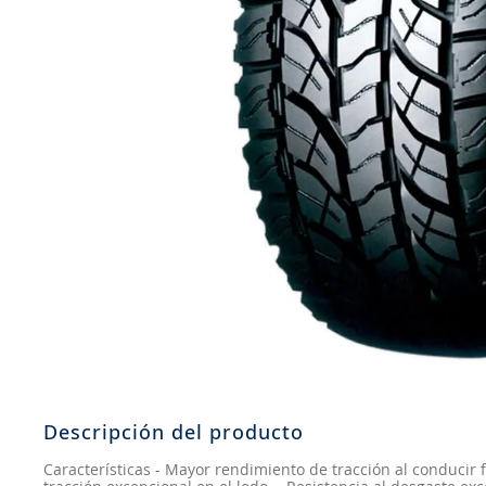
8
.
john deere
9
.
265
10
.
185
Descripción del producto
Características - Mayor rendimiento de tracción al conducir f