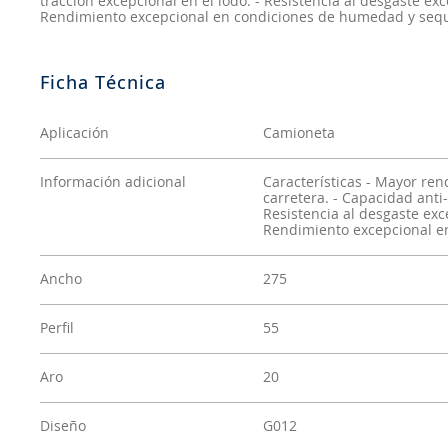
tracción excepcional en el lodo. - Resistencia al desgaste e
Rendimiento excepcional en condiciones de humedad y seq
Aplicación
Camioneta
Información adicional
Características - Mayor ren
carretera. - Capacidad anti-
Resistencia al desgaste exc
Rendimiento excepcional e
Ancho
275
Perfil
55
Aro
20
Diseño
G012