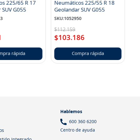
os 225/65 R 17
Neumáticos 225/55 R 18
r SUV G055
Geolandar SUV G055
83
SKU
:
1052950
$
112
.
159
1
$
103
.
186
mpra rápida
Compra rápida
Hablemos
600 360 6200
Centro de ayuda
os
estión Integrado