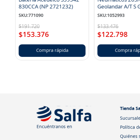
830CCA (NP 2721232)
Geo
SKU
:
771090
SKU
:
1052993
$
191
.
720
$
133
.
476
$
153
.
376
$
122
.
798
Compra rápida
Compra ráp
Tienda Sa
Sucursal
Encuéntranos en
Política 
Quiénes 