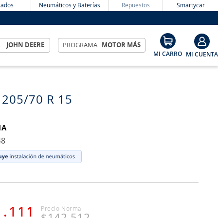
ados
Neumáticos y Baterías
Repuestos
Smartycar
L
JOHN DEERE
PROGRAMA
MOTOR MÁS
 205/70 R 15
MA
48
1
.
111