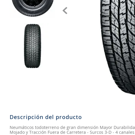
8
.
john deere
9
.
aceite
10
.
jockey john deere
Descripción del producto
Neumáticos todoterreno de gran dimensión Mayor Durabilidad
Mojado y Tracción Fuera de Carretera - Surcos 3-D - 4 canales