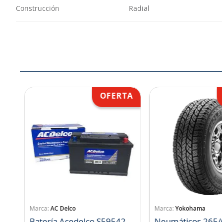
Construcción
Radial
AC Delco
Yokohama
Batería Acedelco S59542
Neumáticos 265/