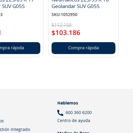
r SUV G055
Geolandar SUV G055
83
SKU
:
1052950
$
112
.
159
1
$
103
.
186
mpra rápida
Compra rápida
Hablemos
600 360 6200
Centro de ayuda
os
estión Integrado