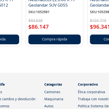
landar A/T S G012
Geolandar SUV G055
Geolanda
SKU
:
1052981
SKU
:
10529
$
93
.
638
$
104
.
719
$
86
.
147
$
96
.
34
ida
Compra rápida
Co
lfa
Categorías
Corporativo
es
Camiones
Ética corporativa
de cambio y devolución
Maquinaria
Trabaja con nosotr
somos
Autos
Política Sistema G