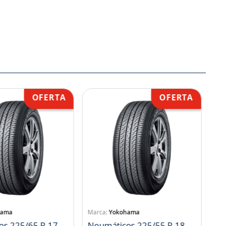
hama
Yokohama
os 225/65 R 17
Neumáticos 225/55 R 18