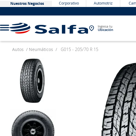
Corporativo
Automotriz
Cam
Nuestros Negocios
Ingresa tu
Ubicación
Autos
Neumáticos
G015 - 205/70 R 15
TÉRMINOS MÁS BUSCADOS
1
.
bateria
2
.
neumáticos
3
.
westlake
4
.
yokohama
5
.
jockey
6
.
215
7
.
chevrolet