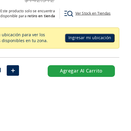
$
142
.
512
Este producto solo se encuentra
Ver Stock en Tiendas
disponible para
retiro en tienda
u ubicación para ver los
Ingresar mi ubicación
 disponibles en tu zona
.
＋
Agregar Al Carrito