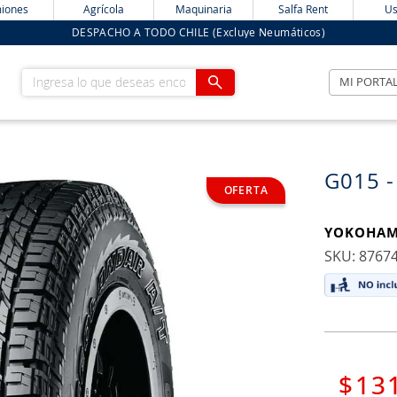
iones
Agrícola
Maquinaria
Salfa Rent
Us
DESPACHO A TODO CHILE (Excluye Neumáticos)
Ingresa lo que deseas encontrar
MI PORTA
G015 -
YOKOHA
:
8767
$
13