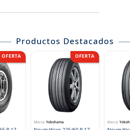
Productos Destacados
Yokohama
Yoko
65 R 17
Neumáticos 225/60 R 17
Neumátic