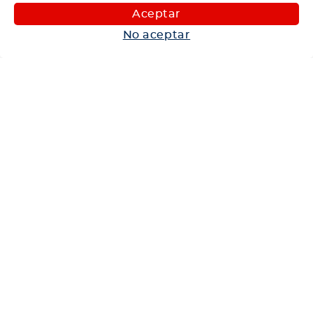
Aceptar
Maquinaria
No aceptar
Autos
Neumáticos
Shop
Corporativo
Ética corporativa
Trabaja con nosotros
Política Sistema Gestión Integrado
Hablemos
600 360 6200
Centro de Ayuda
Medios de Pago