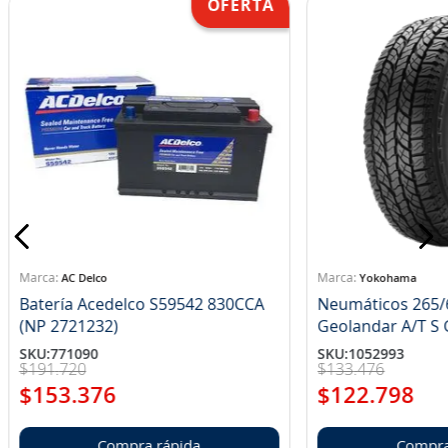
AC Delco
Yokohama
Batería Acedelco S59542 830CCA
Neumáticos 265/
(NP 2721232)
Ge
SKU
:
771090
SKU
:
1052993
$
191
.
720
$
133
.
476
$
153
.
376
$
122
.
798
Compra rápida
Compra