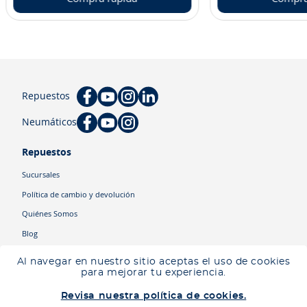
Repuestos
Neumáticos
Repuestos
Sucursales
Política de cambio y devolución
Quiénes Somos
Blog
Cyber
Al navegar en nuestro sitio aceptas el uso de cookies
Ingresa tu ubicación para ver los productos disponibles en tu zona
.
para mejorar tu experiencia.
Descartar
Ingresar mi ubicación
Categorías
Revisa nuestra política de cookies.
Camiones