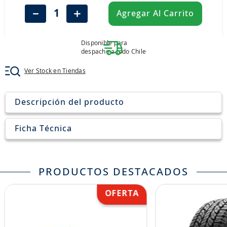
8
.
205
－
＋
Agregar Al Carrito
9
.
235
10
.
john deere
Disponible para
despacho a todo Chile
Ver Stock en Tiendas
Descripción del producto
Ficha Técnica
PRODUCTOS DESTACADOS