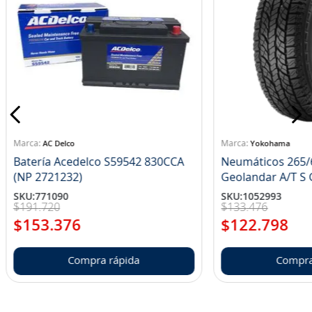
AC Delco
Yokohama
Batería Acedelco S59542 830CCA
Neumáticos 265/
(NP 2721232)
Ge
SKU
:
771090
SKU
:
1052993
$
191
.
720
$
133
.
476
$
153
.
376
$
122
.
798
Compra rápida
Compra