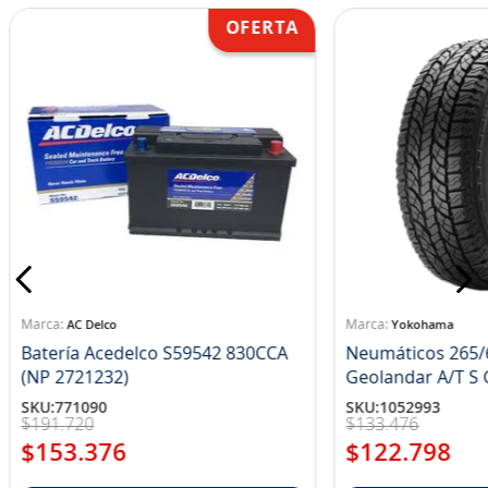
AC Delco
Yokohama
Batería Acedelco S59542 830CCA
Neumáticos 265/
(NP 2721232)
Ge
SKU
:
771090
SKU
:
1052993
$
191
.
720
$
133
.
476
$
153
.
376
$
122
.
798