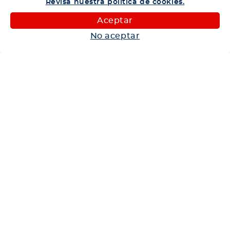
Revisa nuestra política de cookies.
Camiones
Aceptar
Maquinaria
No aceptar
Autos
Neumáticos
Shop
Corporativo
Ética corporativa
Trabaja con nosotros
Política Sistema Gestión Integrado
Hablemos
600 360 6200
Centro de Ayuda
Medios de Pago