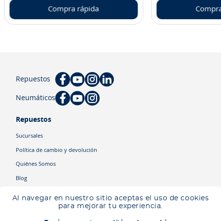
Compra rápida
Compra
Repuestos
Neumáticos
Repuestos
Sucursales
Política de cambio y devolución
Quiénes Somos
Blog
Cyber
Al navegar en nuestro sitio aceptas el uso de cookies
Ingresa tu ubicación para ver los productos disponibles en tu zona
.
para mejorar tu experiencia.
Descartar
Ingresar mi ubicación
Categorías