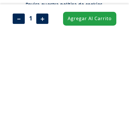
Neumáticos
Revisa nuestra política de cookies.
Shop
Aceptar
－
＋
Agregar Al Carrito
Corporativo
No aceptar
Ética corporativa
Trabaja con nosotros
Política Sistema Gestión Integrado
Hablemos
600 360 6200
Centro de Ayuda
Medios de Pago
Términos y Condiciones
Política de cookies
Política de privacidad