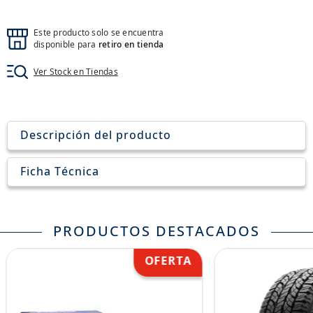
8
.
aceite
9
.
255
Este producto solo se encuentra
disponible para
retiro en tienda
10
.
neumáticos 235
Ver Stock en Tiendas
Descripción del producto
Ficha Técnica
PRODUCTOS DESTACADOS