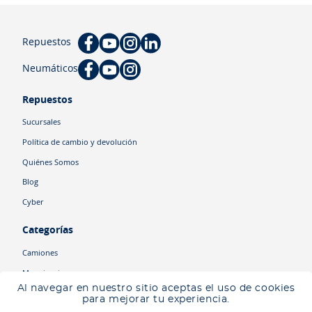
Repuestos
Neumáticos
Repuestos
Sucursales
Política de cambio y devolución
Quiénes Somos
Blog
Cyber
Categorías
Camiones
Maquinaria
Al navegar en nuestro sitio aceptas el uso de cookies
Autos
Ingresa tu ubicación para ver los productos disponibles en tu zona
.
para mejorar tu experiencia.
Descartar
Ingresar mi ubicación