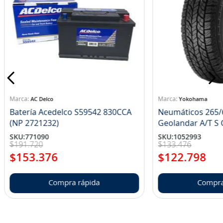
AC Delco
Yokohama
Batería Acedelco S59542 830CCA
Neumáticos 265/
(NP 2721232)
Ge
SKU
:
771090
SKU
:
1052993
$
191
.
720
$
133
.
476
$
153
.
376
$
122
.
798
Compra rápida
Compra