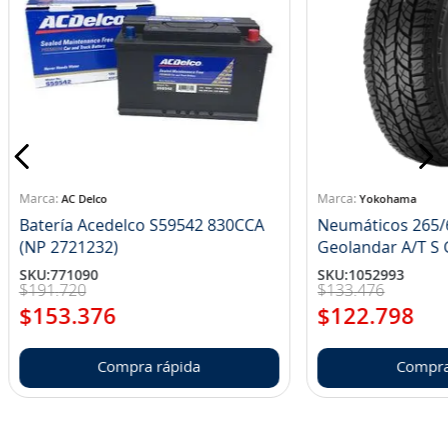
AC Delco
Yokohama
Batería Acedelco S59542 830CCA
Neumáticos 265/
(NP 2721232)
Ge
SKU
:
771090
SKU
:
1052993
$
191
.
720
$
133
.
476
$
153
.
376
$
122
.
798
Compra rápida
Compra