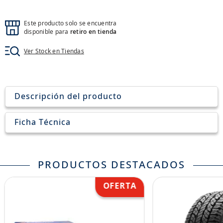
8
.
john deere
9
.
245
Este producto solo se encuentra
disponible para
retiro en tienda
10
.
aceite
Ver Stock en Tiendas
Descripción del producto
Ficha Técnica
PRODUCTOS DESTACADOS