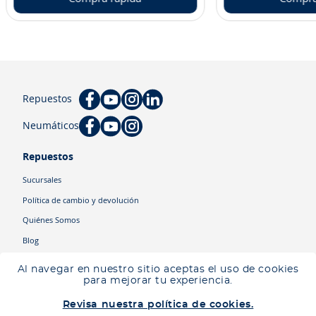
Repuestos
Neumáticos
Repuestos
Sucursales
Política de cambio y devolución
Quiénes Somos
Blog
Cyber
Al navegar en nuestro sitio aceptas el uso de cookies
Ingresa tu ubicación para ver los productos disponibles en tu zona
.
para mejorar tu experiencia.
Descartar
Ingresar mi ubicación
Categorías
Revisa nuestra política de cookies.
Camiones