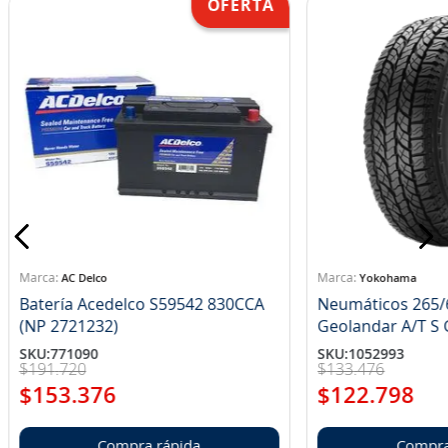
AC Delco
Yokohama
Batería Acedelco S59542 830CCA
Neumáticos 265/
(NP 2721232)
Ge
SKU
:
771090
SKU
:
1052993
$
191
.
720
$
133
.
476
$
153
.
376
$
122
.
798
Compra rápida
Compra