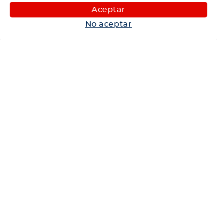
Aceptar
Maquinaria
No aceptar
Autos
Neumáticos
Shop
Corporativo
Ética corporativa
Trabaja con nosotros
Política Sistema Gestión Integrado
Hablemos
600 360 6200
Centro de Ayuda
Medios de Pago