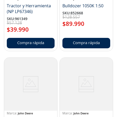
Tractor y Herramienta
Bulldozer 1050K 1:50
(NP LP67346)
SKU
:
852668
$
128
.
557
SKU
:
961349
$
57
.
128
$
89
.
990
$
39
.
990
Compra rápida
Compra rápida
John Deere
John Deere