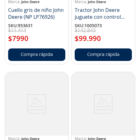
John Deere
John Deere
Cuello gris de niño John
Tractor John Deere
Deere (NP LP76926)
juguete con control
remoto (NP LP83991)
SKU
:
953631
SKU
:
1005073
$
11
.
414
$
142
.
843
$
7990
$
99
.
990
Compra rápida
Compra rápida
John Deere
John Deere