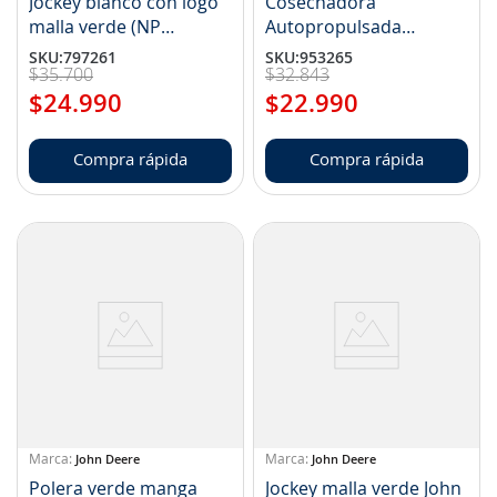
Jockey blanco con logo
Cosechadora
malla verde (NP
Autopropulsada
LP36224)
miniatura
SKU
:
797261
SKU
:
953265
$
35
.
700
$
32
.
843
$
24
.
990
$
22
.
990
Compra rápida
Compra rápida
John Deere
John Deere
Polera verde manga
Jockey malla verde John