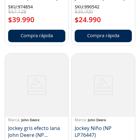
SKU
:
974854
SKU
:
990542
$
57
.
128
$
35
.
700
$
39
.
990
$
24
.
990
Compra rápida
Compra rápida
John Deere
John Deere
Jockey gris efecto lana
Jockey Niño (NP
John Deere (NP
LP76447)