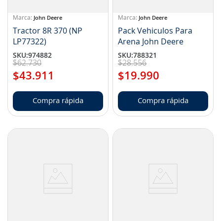
John Deere
John Deere
Tractor 8R 370 (NP
Pack Vehiculos Para
LP77322)
Arena John Deere
SKU
:
974882
SKU
:
788321
$
62
.
730
$
28
.
556
$
43
.
911
$
19
.
990
Compra rápida
Compra rápida