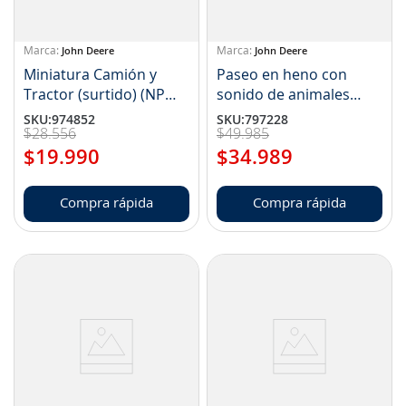
John Deere
John Deere
Miniatura Camión y
Paseo en heno con
Tractor (surtido) (NP
sonido de animales
TBEK37382)
John Deere (NP
SKU
:
974852
SKU
:
797228
$
28
.
556
$
49
.
985
TBEK34908)
$
19
.
990
$
34
.
989
Compra rápida
Compra rápida