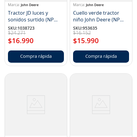
John Deere
John Deere
Tractor JD luces y
Cuello verde tractor
sonidos surtido (NP
niño John Deere (NP
11LP73808I)
LP76872)
SKU
:
1038723
SKU
:
953635
$
24
.
271
$
16
.
152
$
16
.
990
$
15
.
990
Compra rápida
Compra rápida