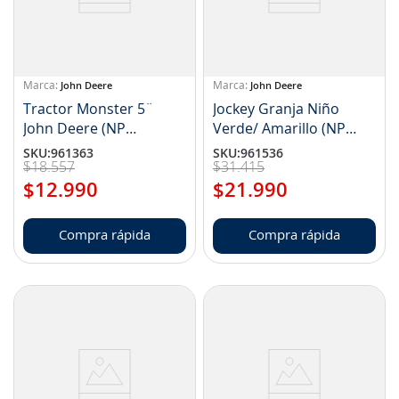
John Deere
John Deere
Tractor Monster 5¨
Jockey Granja Niño
John Deere (NP
Verde/ Amarillo (NP
LP75754)
LP53080542)
SKU
:
961363
SKU
:
961536
$
18
.
557
$
31
.
415
$
12
.
990
$
21
.
990
Compra rápida
Compra rápida