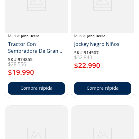
8
.
aceite
9
.
255
10
.
neumáticos 235
John Deere
John Deere
Tractor Con
Jockey Negro Niños
Sembradora De Granos
SKU
:
914507
$
32
.
843
(NP TBE45433)
SKU
:
974855
$
28
.
556
$
22
.
990
$
19
.
990
Compra rápida
Compra rápida