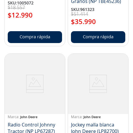
Granos (NP TBE45236)
SKU
:
1005072
$
18
.
557
SKU
:
961323
$
51
.
414
$
12
.
990
$
35
.
990
Compra rápida
Compra rápida
John Deere
John Deere
Radio Control Johnny
Jockey malla blanca
Tractor (NP LP67287)
John Deere (LP82700)