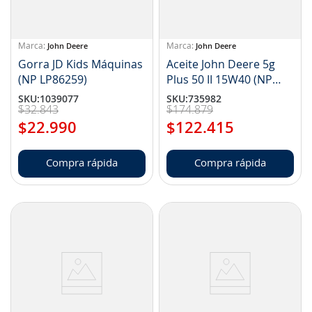
John Deere
John Deere
Gorra JD Kids Máquinas
Aceite John Deere 5g
(NP LP86259)
Plus 50 II 15W40 (NP
TY26679)
SKU
:
1039077
SKU
:
735982
$
32
.
843
$
174
.
879
$
22
.
990
$
122
.
415
Compra rápida
Compra rápida