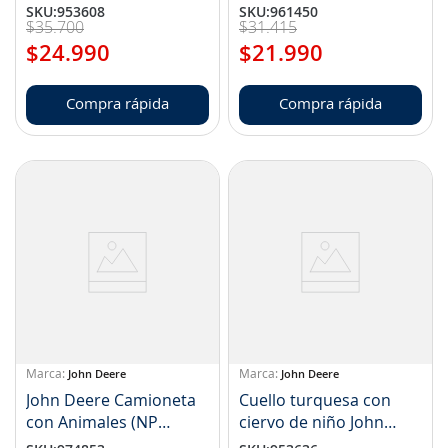
LP76450)
SKU
:
953608
SKU
:
961450
$
35
.
700
$
31
.
415
$
24
.
990
$
21
.
990
Compra rápida
Compra rápida
John Deere
John Deere
John Deere Camioneta
Cuello turquesa con
con Animales (NP
ciervo de niño John
TBEK37656)
Deere (NP LP76873)