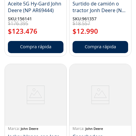
Aceite 5G Hy-Gard John
Surtido de camión o
Deere (NP AR69444)
tractor Jonh Deere (NP
LP76701)
SKU
:
156141
SKU
:
961357
$
176
.
395
$
18
.
557
$
123
.
476
$
12
.
990
Compra rápida
Compra rápida
John Deere
John Deere