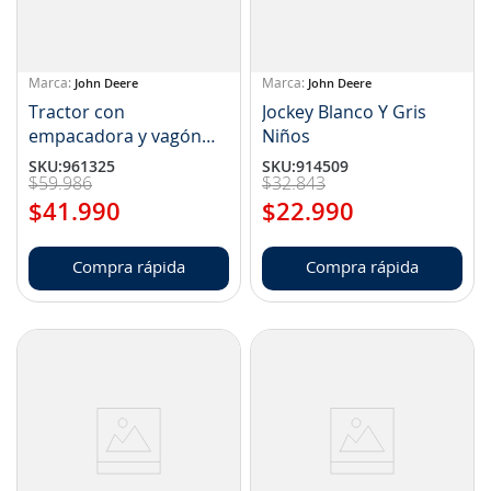
John Deere
John Deere
Tractor con
Jockey Blanco Y Gris
empacadora y vagón
Niños
John Deere (NP
SKU
:
961325
SKU
:
914509
$
59
.
986
$
32
.
843
TBE45439)
$
41
.
990
$
22
.
990
Compra rápida
Compra rápida