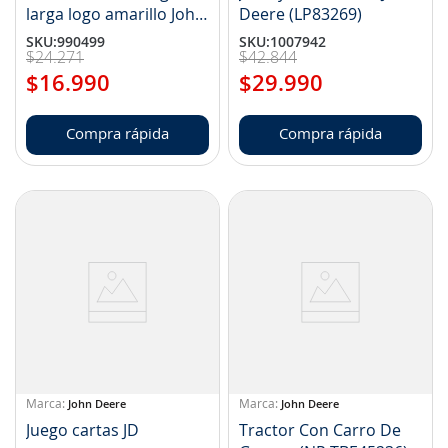
larga logo amarillo John
Deere (LP83269)
Deere (NP LP75190)
SKU
:
990499
SKU
:
1007942
$
24
.
271
$
42
.
844
$
16
.
990
$
29
.
990
Compra rápida
Compra rápida
John Deere
John Deere
Juego cartas JD
Tractor Con Carro De