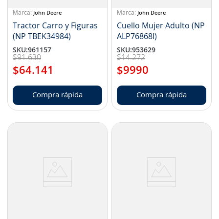
John Deere
John Deere
Tractor Carro y Figuras
Cuello Mujer Adulto (NP
(NP TBEK34984)
ALP76868I)
SKU
:
961157
SKU
:
953629
$
91
.
630
$
14
.
272
$
64
.
141
$
9990
Compra rápida
Compra rápida