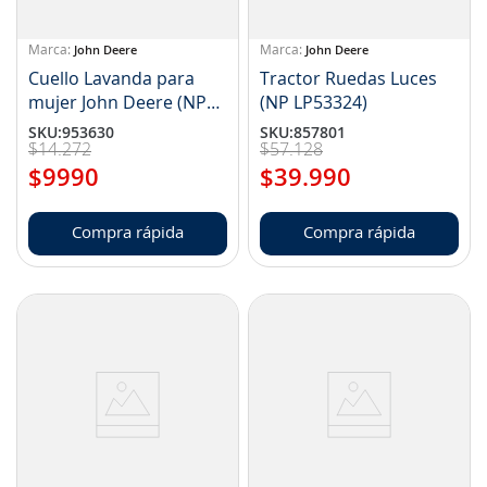
John Deere
John Deere
Cuello Lavanda para
Tractor Ruedas Luces
mujer John Deere (NP
(NP LP53324)
LP76869)
SKU
:
953630
SKU
:
857801
$
14
.
272
$
57
.
128
$
9990
$
39
.
990
Compra rápida
Compra rápida