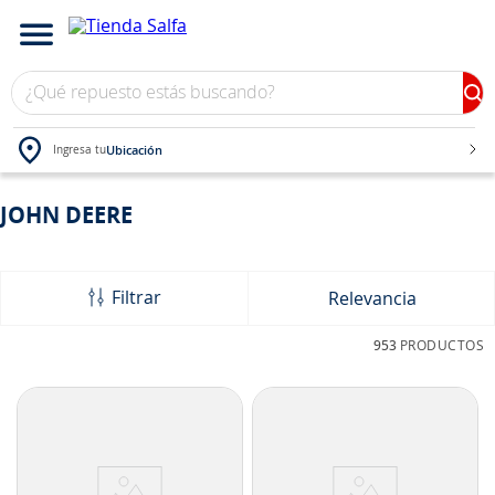
¿Qué repuesto estás buscando?
Ubicación
Ingresa tu
TÉRMINOS MÁS BUSCADOS
JOHN DEERE
1
.
bateria
2
.
neumáticos
Filtrar
Relevancia
3
.
westlake
953
PRODUCTOS
4
.
yokohama
5
.
chevrolet
6
.
jockey
7
.
john deere