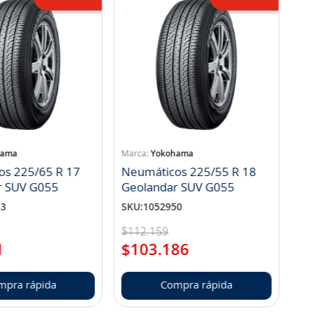
hama
Yokohama
os 225/65 R 17
Neumáticos 225/55 R 18
r SUV G055
Geolandar SUV G055
83
SKU
:
1052950
$
112
.
159
1
$
103
.
186
mpra rápida
Compra rápida