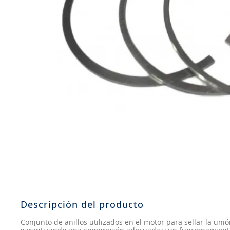
8
.
john deere
9
.
aceite
10
.
jockey john deere
Descripción del producto
Conjunto de anillos utilizados en el motor para sellar la unión