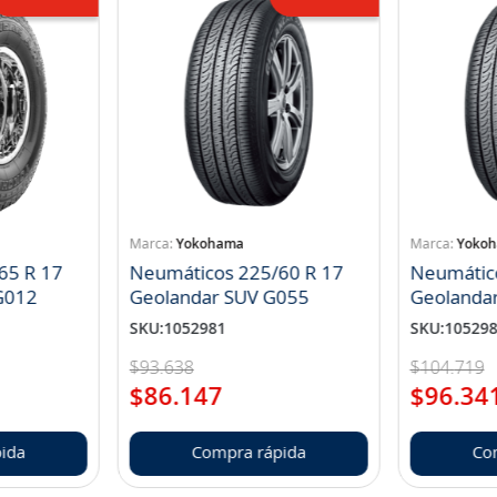
Yokohama
Yoko
65 R 17
Neumáticos 225/60 R 17
Neumátic
landar A/T S G012
Geolandar SUV G055
Geolanda
SKU
:
1052981
SKU
:
10529
$
93
.
638
$
104
.
719
$
86
.
147
$
96
.
34
ida
Compra rápida
Co