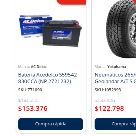
AC Delco
Yokohama
Batería Acedelco S59542
Neumáticos 265/
830CCA (NP 2721232)
Geo
SKU
:
771090
SKU
:
1052993
$
191
.
720
$
133
.
476
$
153
.
376
$
122
.
798
Compra rápida
Compra ráp