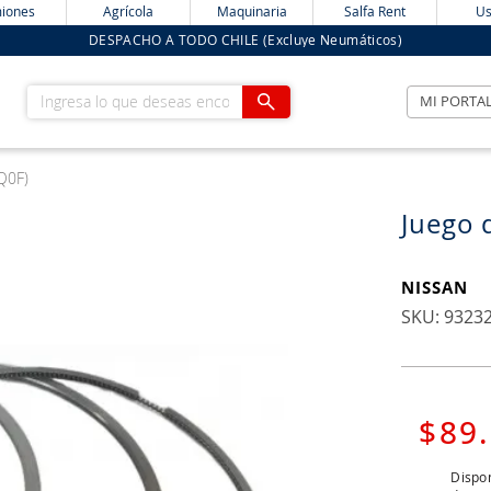
iones
Agrícola
Maquinaria
Salfa Rent
Us
DESPACHO A TODO CHILE (Excluye Neumáticos)
Ingresa lo que deseas encontrar
MI PORTA
Q0F)
Juego 
NISSAN
:
9323
$
89
.
Dispon