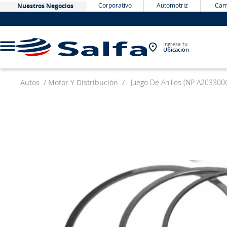
Corporativo
Automotriz
Cam
Nuestros Negocios
Ingresa tu
Ubicación
Autos
Motor Y Distribución
Juego De Anillos (NP A203300
TÉRMINOS MÁS BUSCADOS
1
.
bateria
2
.
neumáticos
3
.
westlake
4
.
yokohama
5
.
jockey
6
.
215
7
.
chevrolet