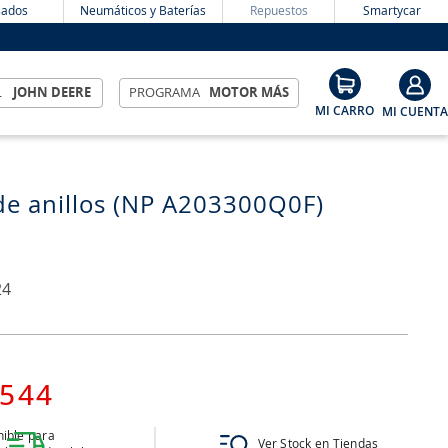
ados
Neumáticos y Baterías
Repuestos
Smartycar
L
JOHN DEERE
PROGRAMA
MOTOR MÁS
de anillos (NP A203300Q0F)
24
544
ible para
Ver Stock en Tiendas