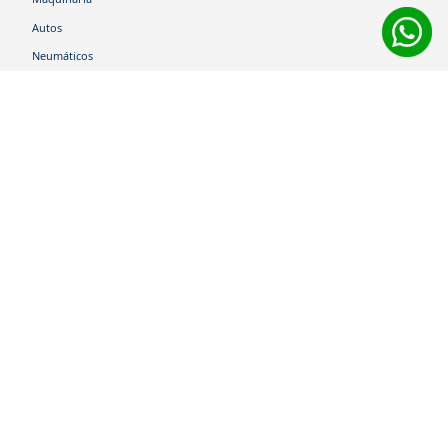
Autos
Neumáticos
Shop
Corporativo
Ética corporativa
Trabaja con nosotros
Política Sistema Gestión Integrado
Hablemos
600 360 6200
Centro de Ayuda
Medios de Pago