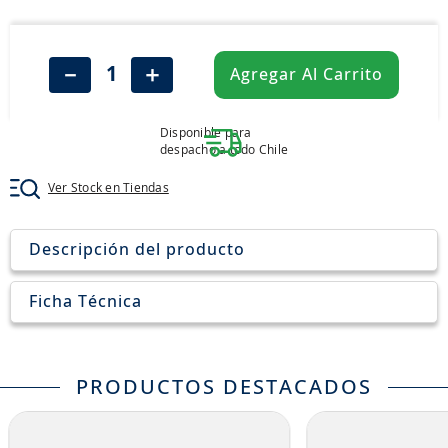
8
.
205
9
.
235
－
＋
Agregar Al Carrito
10
.
john deere
Disponible para
despacho a todo Chile
Ver Stock en Tiendas
Descripción del producto
Ficha Técnica
PRODUCTOS DESTACADOS