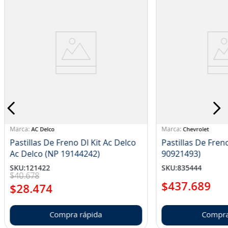
AC Delco
Chevrolet
Pastillas De Freno Dl Kit Ac Delco
Pastillas De Freno
Ac Delco (NP 19144242)
90921493)
SKU
:
121422
SKU
:
835444
$
40
.
678
$
437
.
689
$
28
.
474
Compra rápida
Compra