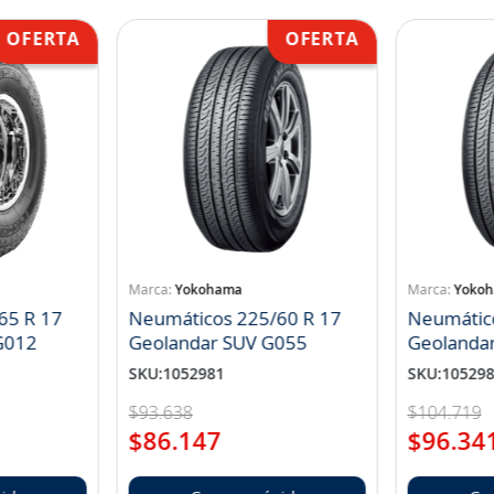
Yokohama
Yoko
65 R 17
Neumáticos 225/60 R 17
Neumátic
landar A/T S G012
Geolandar SUV G055
Geolanda
SKU
:
1052981
SKU
:
10529
$
93
.
638
$
104
.
719
$
86
.
147
$
96
.
34