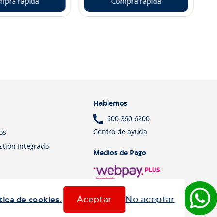
mpra rápida
Compra rápida
Hablemos
600 360 6200
Centro de ayuda
os
estión Integrado
Medios de Pago
Aceptar
No aceptar
tica de cookies.
Términos y Condiciones
Política de cookies
Política de privacidad