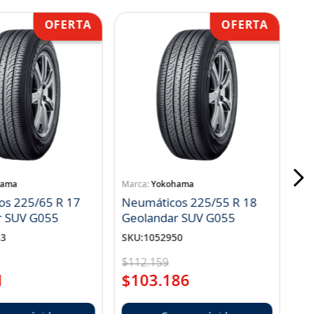
hama
Yokohama
os 225/65 R 17
Neumáticos 225/55 R 18
r SUV G055
Geolandar SUV G055
83
SKU
:
1052950
$
112
.
159
1
$
103
.
186