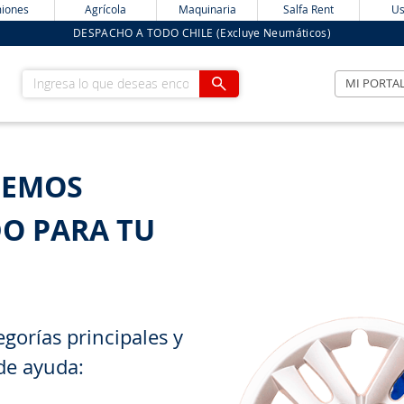
iones
Agrícola
Maquinaria
Salfa Rent
Us
DESPACHO A TODO CHILE (Excluye Neumáticos)
Ingresa lo que deseas encontrar
MI PORTA
HEMOS
O PARA TU
gorías principales y
de ayuda: