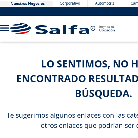
Corporativo
Automotriz
Cam
Nuestros Negocios
Ingresa tu
Ubicación
TÉRMINOS MÁS BUSCADOS
LO SENTIMOS, NO 
1
.
bateria
ENCONTRADO RESULTAD
2
.
neumáticos
3
.
westlake
BÚSQUEDA.
4
.
yokohama
5
.
chevrolet
Te sugerimos algunos enlaces con las cate
6
.
jockey
otros enlaces que podrían ser 
7
.
john deere