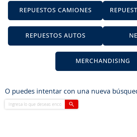
8
.
aceite
REPUESTOS CAMIONES
REPUES
9
.
255
10
.
neumáticos 235
REPUESTOS AUTOS
N
MERCHANDISING
O puedes intentar con una nueva búsque
Ingresa lo que deseas encontrar