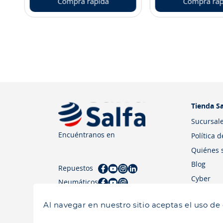
Compra rápida
Compra ráp
Tienda Sa
Sucursal
Encuéntranos en
Política 
Quiénes 
Blog
Repuestos
Cyber
Neumáticos
Al navegar en nuestro sitio aceptas el uso de
Salfa 2026| Todos los derechos reservados