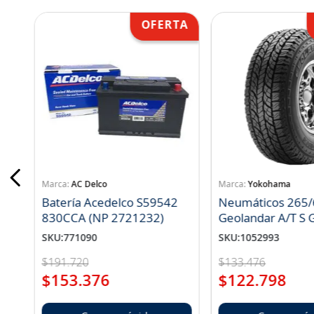
AC Delco
Yokohama
Batería Acedelco S59542
Neumáticos 265/
830CCA (NP 2721232)
Geo
SKU
:
771090
SKU
:
1052993
$
191
.
720
$
133
.
476
$
153
.
376
$
122
.
798