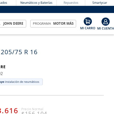
ados
Neumáticos y Baterías
Repuestos
Smartycar
L
JOHN DEERE
PROGRAMA
MOTOR MÁS
 205/75 R 16
IRE
92
3
.
616