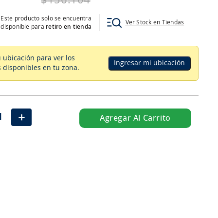
$
156
.
104
Este producto solo se encuentra
Ver Stock en Tiendas
disponible para
retiro en tienda
u ubicación para ver los
Ingresar mi ubicación
 disponibles en tu zona
.
＋
Agregar Al Carrito