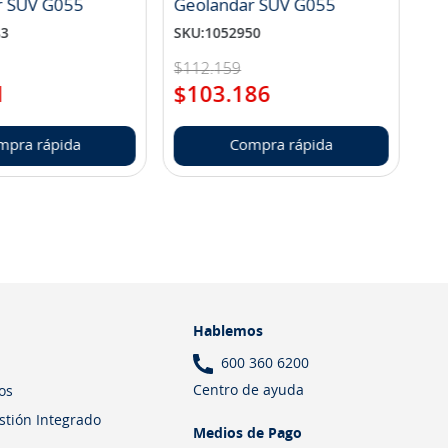
r SUV G055
Geolandar SUV G055
83
SKU
:
1052950
$
112
.
159
1
$
103
.
186
mpra rápida
Compra rápida
Hablemos
600 360 6200
Centro de ayuda
os
estión Integrado
Medios de Pago