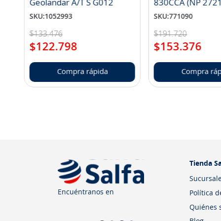
Geolandar A/T S G012
830CCA (NP 272
SKU
:
1052993
SKU
:
771090
$
133
.
476
$
191
.
720
$
122
.
798
$
153
.
376
Compra rápida
Compra ráp
Tienda Sa
Sucursal
Encuéntranos en
Política 
Quiénes 