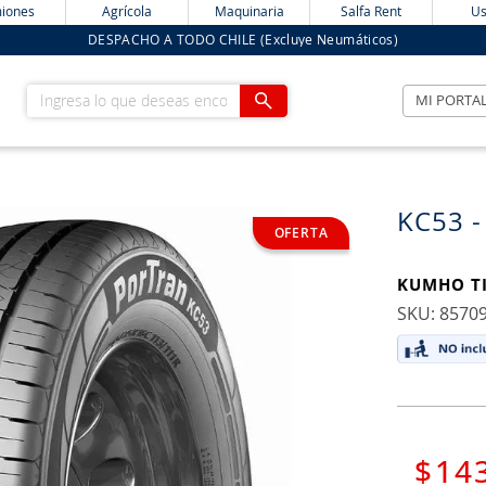
iones
Agrícola
Maquinaria
Salfa Rent
Us
DESPACHO A TODO CHILE (Excluye Neumáticos)
Ingresa lo que deseas encontrar
MI PORTA
KC53 -
KUMHO T
:
8570
$
14