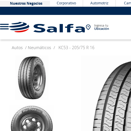
Corporativo
Automotriz
Cam
Nuestros Negocios
Ingresa tu
Ubicación
Autos
Neumáticos
KC53 - 205/75 R 16
TÉRMINOS MÁS BUSCADOS
1
.
bateria
2
.
neumáticos
3
.
westlake
4
.
yokohama
5
.
225
6
.
jockey
7
.
chevrolet