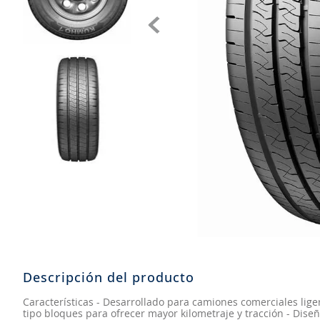
8
.
john deere
9
.
265
10
.
185
Descripción del producto
Características - Desarrollado para camiones comerciales lige
tipo bloques para ofrecer mayor kilometraje y tracción - Diseñ