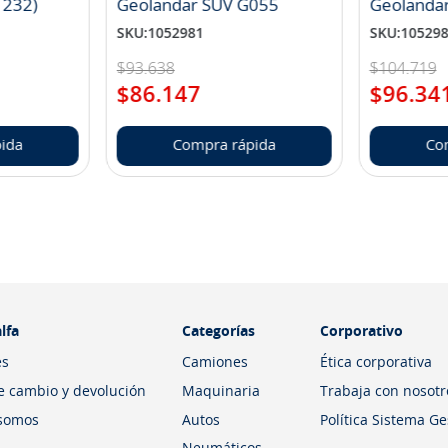
1232)
Geolandar SUV G055
Geolanda
SKU
:
1052981
SKU
:
10529
$
93
.
638
$
104
.
719
$
86
.
147
$
96
.
34
ida
Compra rápida
Co
lfa
Categorías
Corporativo
es
Camiones
Ética corporativa
de cambio y devolución
Maquinaria
Trabaja con nosotr
somos
Autos
Política Sistema G