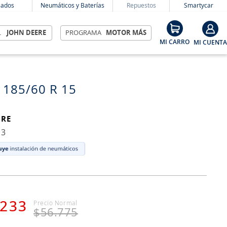
ados
Neumáticos y Baterías
Repuestos
Smartycar
L
JOHN DEERE
PROGRAMA
MOTOR MÁS
 185/60 R 15
IRE
13
233
$
56
.
775