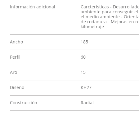
9
.
aceite
Información adicional
Carcterísticas - Desarrolla
ambiente para conseguir el
el medio ambiente - Orientad
10
.
jockey john deere
de rodadura - Mejoras en re
kilometraje
Ancho
185
Perfil
60
Aro
15
Diseño
KH27
Construcción
Radial