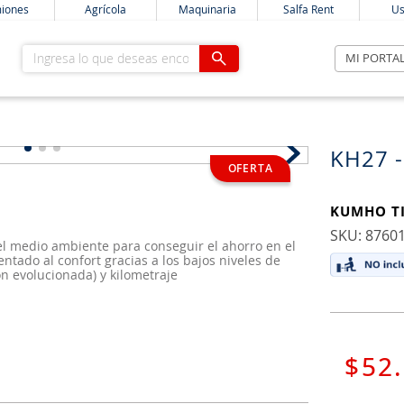
iones
Agrícola
Maquinaria
Salfa Rent
Us
Ingresa lo que deseas encontrar
MI PORTA
KH27 -
KUMHO T
:
8760
 el medio ambiente para conseguir el ahorro en el
tado al confort gracias a los bajos niveles de
ón evolucionada) y kilometraje
$
52
.