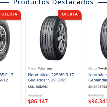
Productos Destacados
Yokohama
Yoko
65 R 17
Neumáticos 225/60 R 17
Neumátic
landar A/T S G012
Geolandar SUV G055
Geolanda
SKU
:
1052981
SKU
:
10529
$
93
.
638
$
104
.
719
$
86
.
147
$
96
.
34