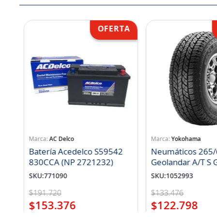
AC Delco
Yokohama
Batería Acedelco S59542
Neumáticos 265/
830CCA (NP 2721232)
Geo
SKU
:
771090
SKU
:
1052993
$
191
.
720
$
133
.
476
$
153
.
376
$
122
.
798