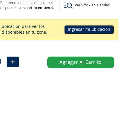
Este producto solo se encuentra
Ver Stock en Tiendas
disponible para
retiro en tienda
u ubicación para ver los
Ingresar mi ubicación
 disponibles en tu zona
.
＋
Agregar Al Carrito