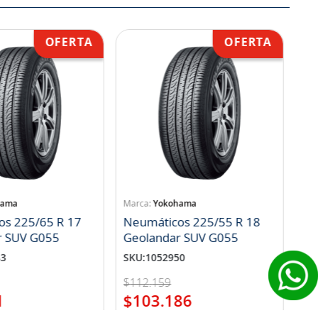
hama
Yokohama
os 225/65 R 17
Neumáticos 225/55 R 18
r SUV G055
Geolandar SUV G055
83
SKU
:
1052950
$
112
.
159
1
$
103
.
186