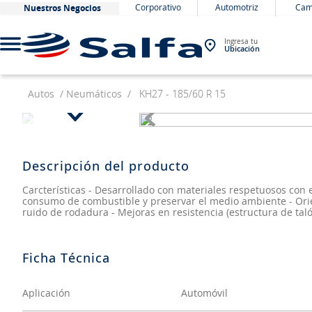
Corporativo
Automotriz
Cam
Nuestros Negocios
Ingresa tu
Ubicación
Autos
Neumáticos
KH27 - 185/60 R 15
TÉRMINOS MÁS BUSCADOS
1
.
bateria
2
.
neumáticos
Descripción del producto
3
.
westlake
Carcterísticas - Desarrollado con materiales respetuosos con
consumo de combustible y preservar el medio ambiente - Orien
4
.
yokohama
ruido de rodadura - Mejoras en resistencia (estructura de tal
5
.
jockey
6
.
215
7
.
chevrolet
Aplicación
Automóvil
8
.
john deere