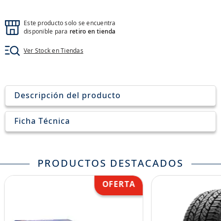
8
.
aceite
9
.
255
Este producto solo se encuentra
disponible para
retiro en tienda
10
.
neumáticos 235
Ver Stock en Tiendas
Descripción del producto
Ficha Técnica
PRODUCTOS DESTACADOS