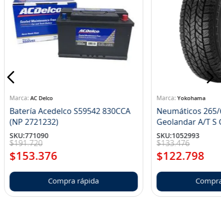
AC Delco
Yokohama
Batería Acedelco S59542 830CCA
Neumáticos 265/
(NP 2721232)
Ge
SKU
:
771090
SKU
:
1052993
$
191
.
720
$
133
.
476
$
153
.
376
$
122
.
798
Compra rápida
Compra