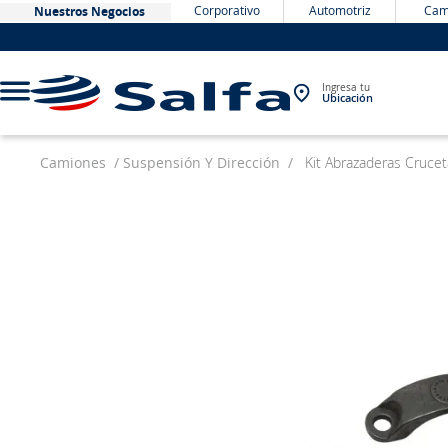
Corporativo
Automotriz
Cam
Nuestros Negocios
Ingresa tu
Ubicación
Camiones
Suspensión Y Dirección
Kit Abrazaderas Cruce
TÉRMINOS MÁS BUSCADOS
1
.
bateria
2
.
neumáticos
3
.
westlake
4
.
yokohama
5
.
225
6
.
jockey
7
.
chevrolet