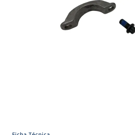
8
.
john deere
9
.
265
10
.
185