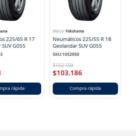
hama
Yokohama
os 225/65 R 17
Neumáticos 225/55 R 18
r SUV G055
Geolandar SUV G055
83
SKU
:
1052950
$
112
.
159
1
$
103
.
186
mpra rápida
Compra rápida