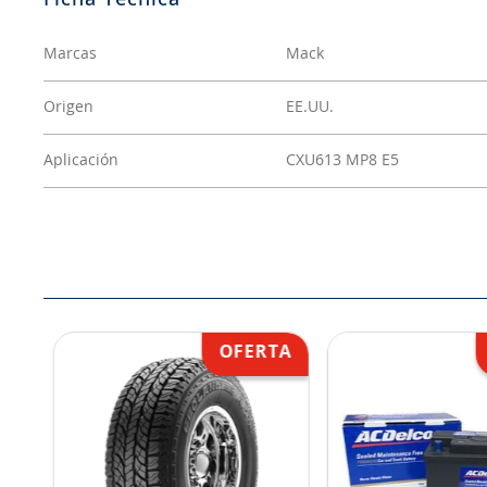
Marcas
Mack
Origen
EE.UU.
Aplicación
CXU613 MP8 E5