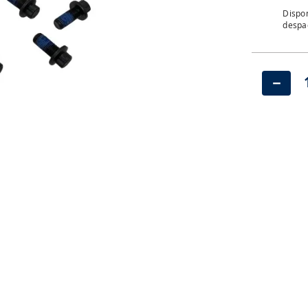
Dispon
despac
－