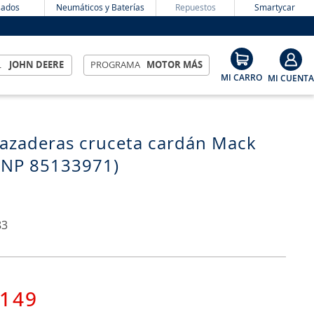
ados
Neumáticos y Baterías
Repuestos
Smartycar
L
JOHN DEERE
PROGRAMA
MOTOR MÁS
razaderas cruceta cardán Mack
(NP 85133971)
83
149