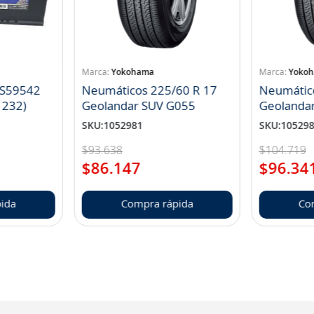
Yokohama
Yoko
 S59542
Neumáticos 225/60 R 17
Neumátic
1232)
Geolandar SUV G055
Geolanda
SKU
:
1052981
SKU
:
10529
$
93
.
638
$
104
.
719
$
86
.
147
$
96
.
34
ida
Compra rápida
Co