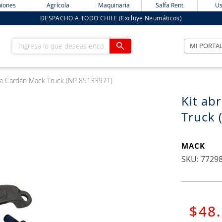
iones
Agrícola
Maquinaria
Salfa Rent
Us
DESPACHO A TODO CHILE (Excluye Neumáticos)
Ingresa lo que deseas encontrar
MI PORTA
ta Cardán Mack Truck (NP 85133971)
Kit ab
Truck 
MACK
:
7729
$
48
.