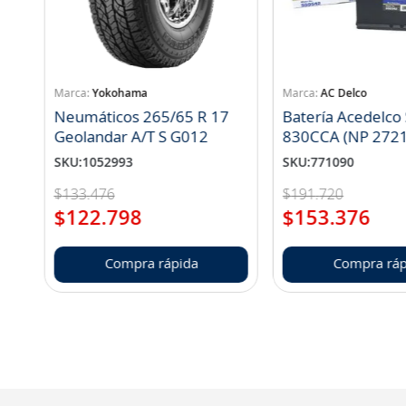
Yokohama
AC Delco
Neumáticos 265/65 R 17
Batería Acedelco
Geolandar A/T S G012
830CCA (NP 272
SKU
:
1052993
SKU
:
771090
$
133
.
476
$
191
.
720
$
122
.
798
$
153
.
376
Compra rápida
Compra ráp