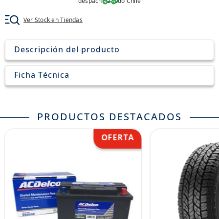
despacho a todo Chile
8
.
aceite
Ver Stock en Tiendas
9
.
255
10
.
neumáticos 235
Descripción del producto
Ficha Técnica
PRODUCTOS DESTACADOS