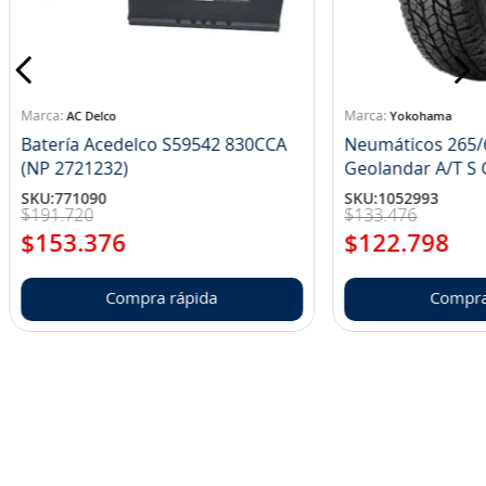
AC Delco
Yokohama
Batería Acedelco S59542 830CCA
Neumáticos 265/
(NP 2721232)
Ge
SKU
:
771090
SKU
:
1052993
$
191
.
720
$
133
.
476
$
153
.
376
$
122
.
798
Compra rápida
Compra