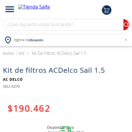
¿Qué repuesto estás buscando?
Ubicación
Ingresa tu
Autos
TÉRMINOS MÁS BUSCADOS
Kit
Kit De Filtros ACDelco Sail 1.5
1
.
bateria
Kit de filtros ACDelco Sail 1.5
2
.
neumáticos
AC DELCO
3
.
westlake
:
6379
4
.
yokohama
5
.
chevrolet
$
190
.
462
6
.
jockey
7
.
john deere
Disponible para