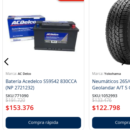
AC Delco
Yokohama
Batería Acedelco S59542 830CCA
Neumáticos 265/
(NP 2721232)
Ge
SKU
:
771090
SKU
:
1052993
$
191
.
720
$
133
.
476
$
153
.
376
$
122
.
798
Compra rápida
Compra