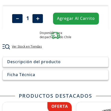
8
.
aceite
9
.
255
－
＋
Agregar Al Carrito
10
.
neumáticos 235
Disponible para
despacho a todo Chile
Ver Stock en Tiendas
Descripción del producto
Ficha Técnica
PRODUCTOS DESTACADOS