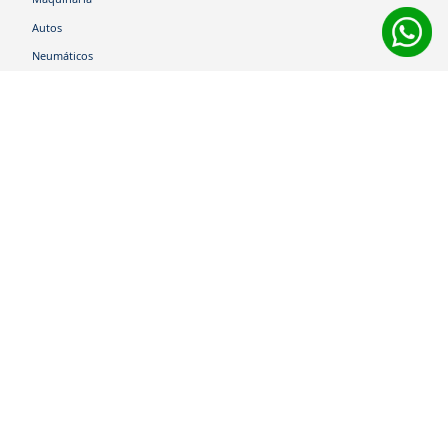
Autos
Neumáticos
Shop
Corporativo
Ética corporativa
Trabaja con nosotros
Política Sistema Gestión Integrado
Hablemos
600 360 6200
Centro de Ayuda
Medios de Pago