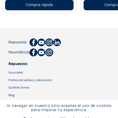
Compra rápida
Compra
Repuestos
Neumáticos
Repuestos
Sucursales
Política de cambio y devolución
Quiénes Somos
Blog
Cyber
Al navegar en nuestro sitio aceptas el uso de cookies
Ingresa tu ubicación para ver los productos disponibles en tu zona
.
para mejorar tu experiencia.
Descartar
Ingresar mi ubicación
Categorías