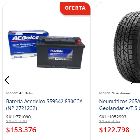
AC Delco
Yokohama
Batería Acedelco S59542 830CCA
Neumáticos 265/
(NP 2721232)
Ge
SKU
:
771090
SKU
:
1052993
$
191
.
720
$
133
.
476
$
153
.
376
$
122
.
798