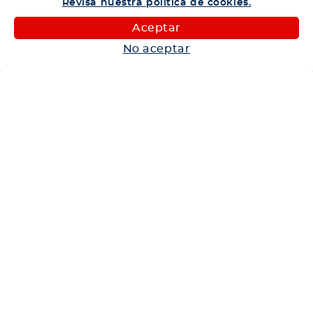
Revisa nuestra política de cookies.
Camiones
Aceptar
Maquinaria
No aceptar
Autos
Neumáticos
Shop
Corporativo
Ética corporativa
Trabaja con nosotros
Política Sistema Gestión Integrado
Hablemos
600 360 6200
Centro de Ayuda
Medios de Pago