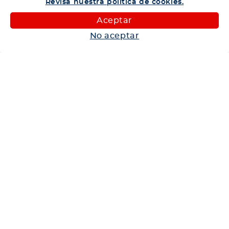
Revisa nuestra política de cookies.
Camiones
Aceptar
Maquinaria
No aceptar
Autos
Neumáticos
Shop
Corporativo
Ética corporativa
Trabaja con nosotros
Política Sistema Gestión Integrado
Hablemos
600 360 6200
Centro de Ayuda
Medios de Pago