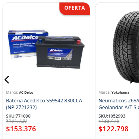
AC Delco
Yokohama
Batería Acedelco S59542 830CCA
Neumáticos 265/
(NP 2721232)
Ge
SKU
:
771090
SKU
:
1052993
$
191
.
720
$
133
.
476
$
153
.
376
$
122
.
798