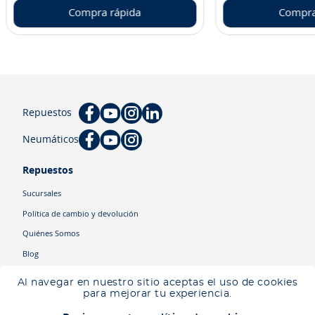
Compra rápida
Compra
Repuestos
Neumáticos
Repuestos
Sucursales
Política de cambio y devolución
Quiénes Somos
Blog
Cyber
Al navegar en nuestro sitio aceptas el uso de cookies
Ingresa tu ubicación para ver los productos disponibles en tu zona
.
para mejorar tu experiencia.
Descartar
Ingresar mi ubicación
Categorías