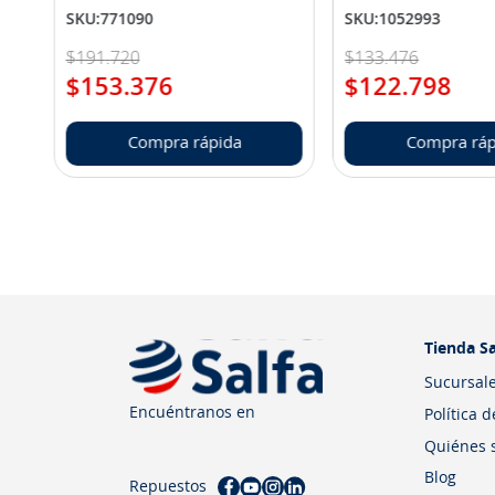
SKU
:
771090
SKU
:
1052993
$
191
.
720
$
133
.
476
$
153
.
376
$
122
.
798
Compra rápida
Compra ráp
Tienda Sa
Sucursal
Encuéntranos en
Política 
Quiénes 
Blog
Repuestos