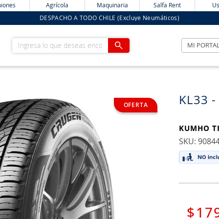
iones
Agrícola
Maquinaria
Salfa Rent
Us
DESPACHO A TODO CHILE (Excluye Neumáticos)
Ingresa lo que deseas encontrar
MI PORTA
KL33 -
KUMHO T
:
9084
$
17