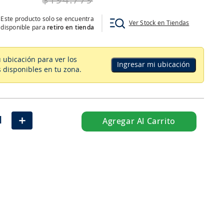
$
194
.
779
Este producto solo se encuentra
Ver Stock en Tiendas
disponible para
retiro en tienda
u ubicación para ver los
Ingresar mi ubicación
 disponibles en tu zona
.
＋
Agregar Al Carrito