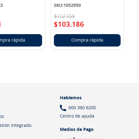
83
SKU
:
1052950
$
112
.
159
1
$
103
.
186
mpra rápida
Compra rápida
Hablemos
600 360 6200
Centro de ayuda
os
estión Integrado
Medios de Pago