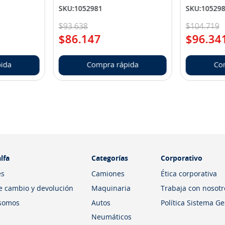
SKU
:
1052981
SKU
:
10529
$
93
.
638
$
104
.
719
$
86
.
147
$
96
.
34
ida
Compra rápida
Co
lfa
Categorías
Corporativo
es
Camiones
Ética corporativa
de cambio y devolución
Maquinaria
Trabaja con nosotr
somos
Autos
Política Sistema G
Neumáticos