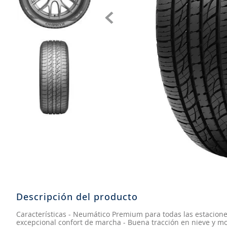
8
.
john deere
9
.
245
10
.
aceite
Descripción del producto
Características - Neumático Premium para todas las estacione
excepcional confort de marcha - Buena tracción en nieve y m