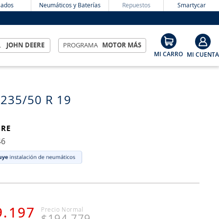
ados
Neumáticos y Baterías
Repuestos
Smartycar
L
JOHN DEERE
PROGRAMA
MOTOR MÁS
 235/50 R 19
IRE
46
9
.
197