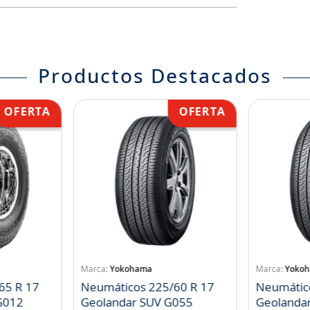
Productos Destacados
Yokohama
Yoko
65 R 17
Neumáticos 225/60 R 17
Neumátic
landar A/T S G012
Geolandar SUV G055
Geolanda