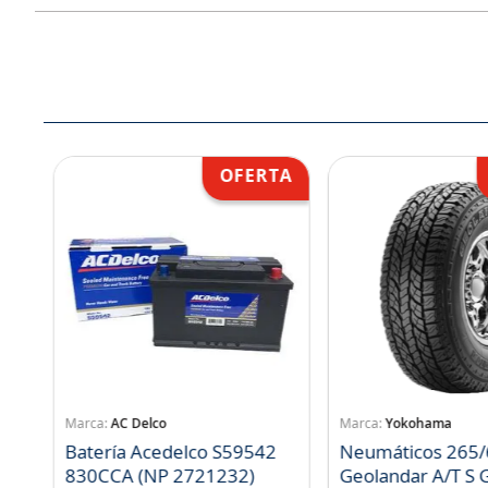
AC Delco
Yokohama
Batería Acedelco S59542
Neumáticos 265/
830CCA (NP 2721232)
Geo