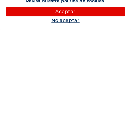
Revisa nuestra política de cookies.
Camiones
Aceptar
Maquinaria
No aceptar
Autos
Neumáticos
Shop
Corporativo
Ética corporativa
Trabaja con nosotros
Política Sistema Gestión Integrado
Hablemos
600 360 6200
Centro de Ayuda
Medios de Pago