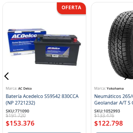
AC Delco
Yokohama
Batería Acedelco S59542 830CCA
Neumáticos 265/
(NP 2721232)
Ge
SKU
:
771090
SKU
:
1052993
$
191
.
720
$
133
.
476
$
153
.
376
$
122
.
798