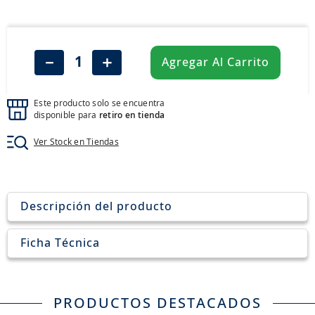
8
.
john deere
9
.
aceite
10
.
jockey john deere
－
＋
Agregar Al Carrito
Este producto solo se encuentra
disponible para
retiro en tienda
Ver Stock en Tiendas
Descripción del producto
Ficha Técnica
PRODUCTOS DESTACADOS