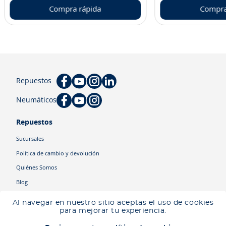
Compra rápida
Compra
Repuestos
Neumáticos
Repuestos
Sucursales
Política de cambio y devolución
Quiénes Somos
Blog
Cyber
Al navegar en nuestro sitio aceptas el uso de cookies
Ingresa tu ubicación para ver los productos disponibles en tu zona
.
para mejorar tu experiencia.
Descartar
Ingresar mi ubicación
Categorías