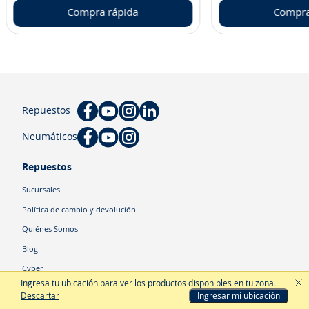
Compra rápida
Compra
Repuestos
Neumáticos
Repuestos
Sucursales
Política de cambio y devolución
Quiénes Somos
Blog
Cyber
Ingresa tu ubicación para ver los productos disponibles en tu zona
.
Descartar
Ingresar mi ubicación
Categorías