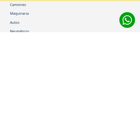
Camiones
Maquinaria
Autos
Neumáticos
Shop
Corporativo
Ética corporativa
Trabaja con nosotros
Política Sistema Gestión Integrado
Hablemos
600 360 6200
Centro de Ayuda
Medios de Pago