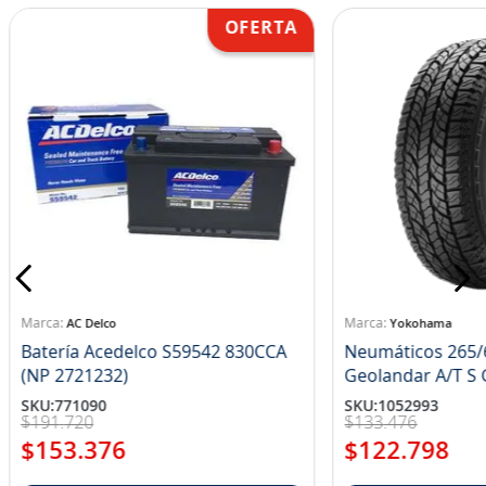
AC Delco
Yokohama
Batería Acedelco S59542 830CCA
Neumáticos 265/
(NP 2721232)
Ge
SKU
:
771090
SKU
:
1052993
$
191
.
720
$
133
.
476
$
153
.
376
$
122
.
798