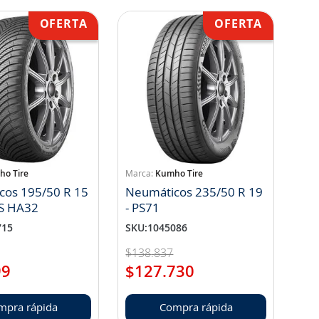
o Tire
Kumho Tire
cos 195/50 R 15
Neumáticos 235/50 R 19
S HA32
- PS71
715
SKU
:
1045086
$
138
.
837
99
$
127
.
730
mpra rápida
Compra rápida