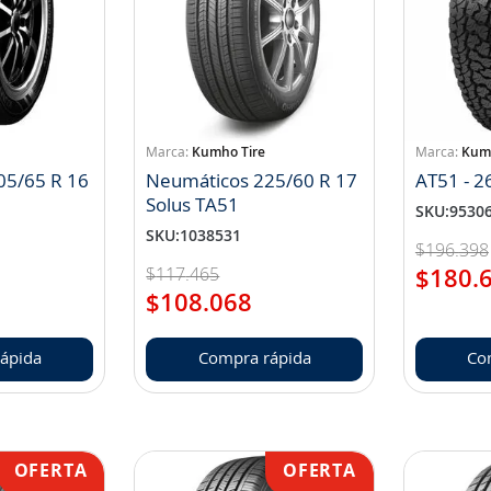
Kumho Tire
Kumh
05/65 R 16
Neumáticos 225/60 R 17
AT51 - 2
Solus TA51
SKU
:
9530
SKU
:
1038531
$
196
.
398
$
117
.
465
$
180
.
$
108
.
068
ápida
Compra rápida
Co