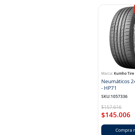
Kumho Tire
Neumáticos 2
- HP71
SKU
:
1057336
$
157
.
616
$
145
.
006
Compra r