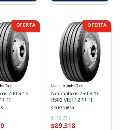
o Tire
Kumho Tire
cos 700 R 16
Neumáticos 750 R 16
PR TT
RS02 VIET 12PR TT
35
SKU
:
783630
$
110
.
611
49
$
89
.
318