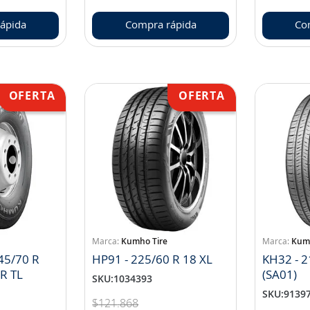
ápida
Compra rápida
Co
Kumho Tire
Kumh
45/70 R
HP91 - 225/60 R 18 XL
KH32 - 2
R TL
(SA01)
SKU
:
1034393
SKU
:
9139
$
121
.
868