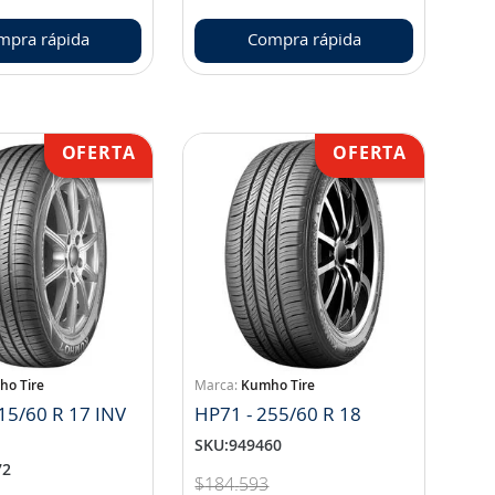
mpra rápida
Compra rápida
o Tire
Kumho Tire
15/60 R 17 INV
HP71 - 255/60 R 18
SKU
:
949460
72
$
184
.
593