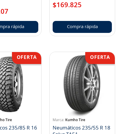
$
169
.
825
207
mpra rápida
Compra rápida
o Tire
Kumho Tire
cos 235/85 R 16
Neumáticos 235/55 R 18