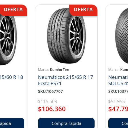
Kumho Tire
Kumh
45/60 R 18
Neumáticos 215/65 R 17
Neumáti
Ecsta PS71
SOLUS 4
SKU
:
1067707
SKU
:
1037
$
115
.
609
$
51
.
955
$
106
.
360
$
47
.
7
ápida
Compra rápida
Co