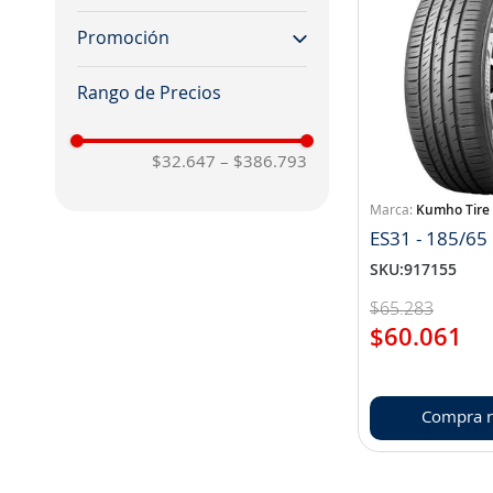
70
on
16
19.5
at51
Promoción
ecsta
suv
20
at52
solus
yes
at61
crugen
es31
$32.647
–
$386.793
ha32
Kumho Tire
hp71
ES31 - 185/65
SKU
:
917155
$
65
.
283
$
60
.
061
Compra r