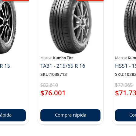
Kumho Tire
Kumh
 R 15
TA31 - 215/65 R 16
HS51 - 1
SKU
:
1038713
SKU
:
1028
$
82
.
610
$
77
.
969
$
76
.
001
$
71
.
7
ápida
Compra rápida
Co