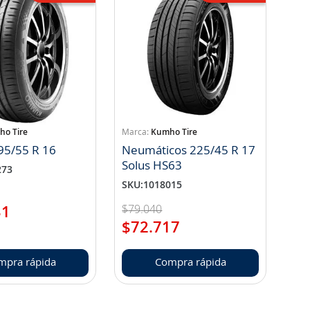
o Tire
Kumho Tire
95/55 R 16
Neumáticos 225/45 R 17
Solus HS63
273
SKU
:
1018015
$
79
.
040
31
$
72
.
717
mpra rápida
Compra rápida