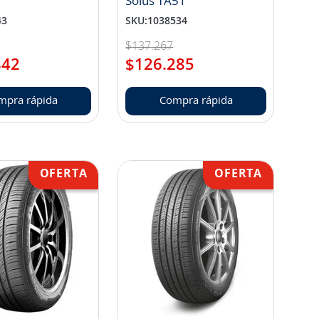
Solus TA51
43
SKU
:
1038534
$
137
.
267
842
$
126
.
285
mpra rápida
Compra rápida