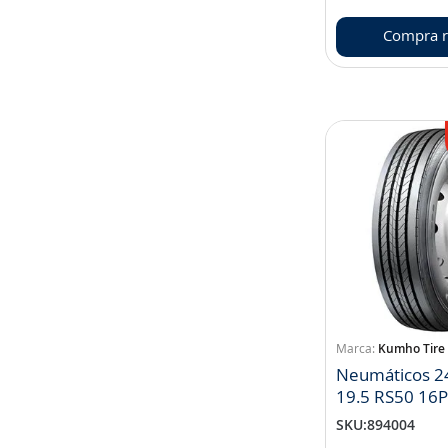
Compra r
Kumho Tire
Neumáticos 2
19.5 RS50 16P
SKU
:
894004