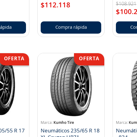
$
108
.
921
$
112
.
118
$
100
.
ápida
Compra rápida
Co
Kumho Tire
Kumh
05/55 R 17
Neumáticos 235/65 R 18
Neumáti