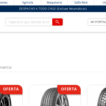
iones
Agrícola
Maquinaria
Salfa Rent
Us
DESPACHO A TODO CHILE (Excluye Neumáticos)
Ingresa lo que deseas encontrar
MI PORTA
evancia