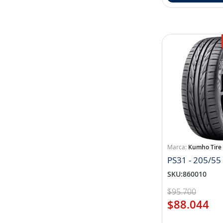
Kumho Tire
PS31 - 205/55
SKU
:
860010
$
95
.
700
$
88
.
044