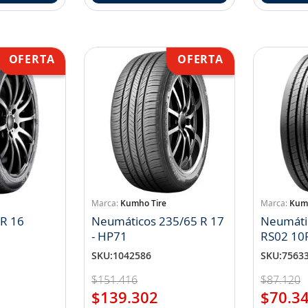
Kumho Tire
Kumh
 R 16
Neumáticos 235/65 R 17
Neumáti
- HP71
RS02 10
SKU
:
1042586
SKU
:
7563
$
151
.
416
$
87
.
120
$
139
.
302
$
70
.
3