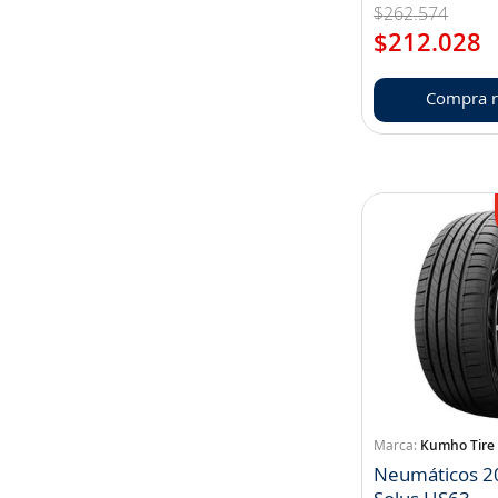
$
262
.
574
$
212
.
028
Compra r
Kumho Tire
Neumáticos 2