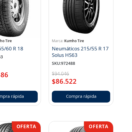
o Tire
Kumho Tire
65/60 R 18
Neumáticos 215/55 R 17
Solus HS63
63
SKU
:
972488
$
94
.
046
686
$
86
.
522
mpra rápida
Compra rápida