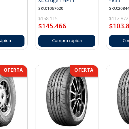
XL Crugen HP71
- 834
SKU
:
1067620
SKU
:
2084
$
158
.
115
$
112
.
872
$
145
.
466
$
103
.
ápida
Compra rápida
Co