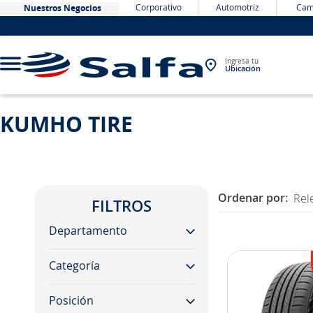
Corporativo
Automotriz
Cam
Nuestros Negocios
Ingresa tu
Ubicación
KUMHO TIRE
TÉRMINOS MÁS BUSCADOS
1
.
bateria
2
.
neumáticos
Rel
3
.
westlake
FILTROS
4
.
yokohama
Departamento
5
.
chevrolet
Categoría
autos
6
.
jockey
camiones
7
.
john deere
Posición
neumáticos