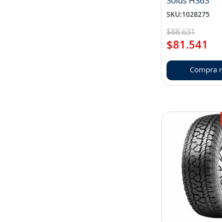
Solus HS63
SKU
:
1028275
$
88
.
631
$
81
.
541
Compra r