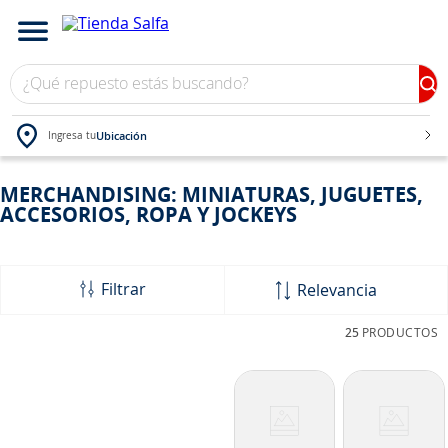
¿Qué repuesto estás buscando?
Ubicación
Ingresa tu
TÉRMINOS MÁS BUSCADOS
MERCHANDISING: MINIATURAS, JUGUETES,
ACCESORIOS, ROPA Y JOCKEYS
1
.
bateria
2
.
neumáticos
3
.
westlake
Filtrar
Relevancia
4
.
yokohama
25
PRODUCTOS
5
.
jockey
6
.
chevrolet
7
.
205