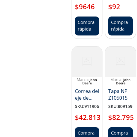
Paso 1,5
14M7166
$
9646
$
92
NP
FF803573
Compra
Compra
rápida
rápida
John
John
Deere
Deere
Correa del
Tapa NP
eje de
Z105015
transmisión
SKU
:
911906
SKU
:
809159
NP
$
42
.
813
$
82
.
795
M164325
Compra
Compra