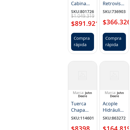
Cabina
Retrovisor
Lado
Exterior
SKU
:
801726
SKU
:
736903
$
1
.
049
.
319
Derecho
Cabina
$
366
.
32
NP
$
891
.
921
John
FYA00001496
Deere NP
AT356101
Compra
Compra
rápida
rápida
John
John
Deere
Deere
Tuerca
Acople
Chapa
Hidráulico
Contacto(
John
SKU
:
114601
SKU
:
863272
NP
Deere NP
$
8398
$
164
.
81
M110159)
AL237055