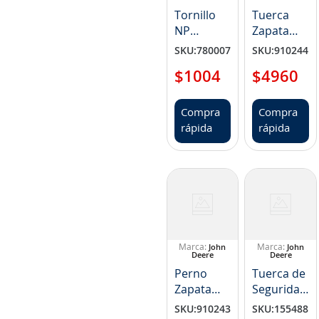
Tornillo
Tuerca
NP
Zapata
H158341
M22 Paso
SKU
:
780007
SKU
:
910244
1,5 NP
$
1004
$
4960
FF803574
Compra
Compra
rápida
rápida
John
John
Deere
Deere
Perno
Tuerca de
Zapata
Seguridad
M22x62
NP
SKU
:
910243
SKU
:
155488