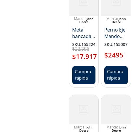
John
John
Deere
Deere
Metal
Perno Eje
bancada
Mando
standard
Transmisió
SKU
:
155224
SKU
:
155007
$
22
.
396
(NP
NP
$
2495
RE65165)
$
17
.
917
R85169
Compra
Compra
rápida
rápida
John
John
Deere
Deere