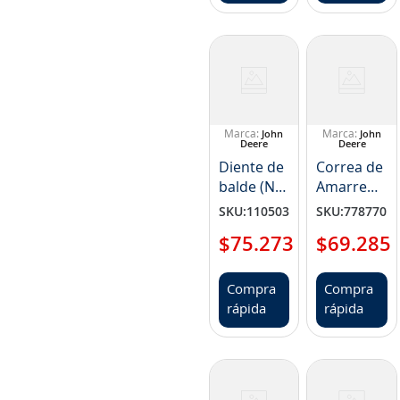
John
John
Deere
Deere
Diente de
Correa de
balde (NP
Amarre
AM120955)
Eslinga
SKU
:
110503
SKU
:
778770
(NP
$
75
.
273
$
69
.
285
TY26213)
Compra
Compra
rápida
rápida