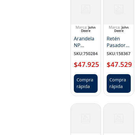
John
John
Deere
Deere
Arandela
Retén
NP
Pasador
T223720
Brazo
SKU
:
750284
SKU
:
158367
John
$
47
.
925
$
47
.
529
Deere NP
TH102411
Compra
Compra
rápida
rápida