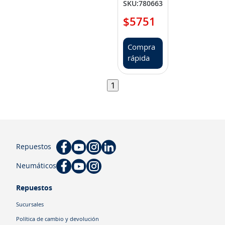
Cuchilla
SKU
:
780663
(H84412)
$
5751
Compra
rápida
1
Repuestos
Neumáticos
Repuestos
Sucursales
Política de cambio y devolución