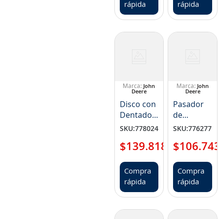
rápida
rápida
John
John
Deere
Deere
Disco con
Pasador
Dentado
de
Interior
Cizallamien
SKU
:
778024
SKU
:
776277
NP L40280
NP
$
139
.
818
$
106
.
74
L114111
Compra
Compra
rápida
rápida