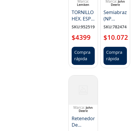
John
Lemken
Deere
TORNILLO
Semiabraza
HEX. ESP.
(NP
M16X70LS45XB20
07Z41561I)
SKU
:
952519
SKU
:
782474
( NP 301
$
4399
$
10
.
072
5363 )
Compra
Compra
rápida
rápida
John
Deere
Retenedor
De