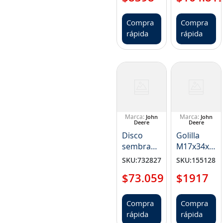
Compra
Compra
rápida
rápida
John
John
Deere
Deere
Disco
Golilla
sembradora
M17x34x04
(NP
Varios
SKU
:
732827
SKU
:
155128
AA65248)
Usos NP
$
73
.
059
$
1917
24M7241
Compra
Compra
rápida
rápida