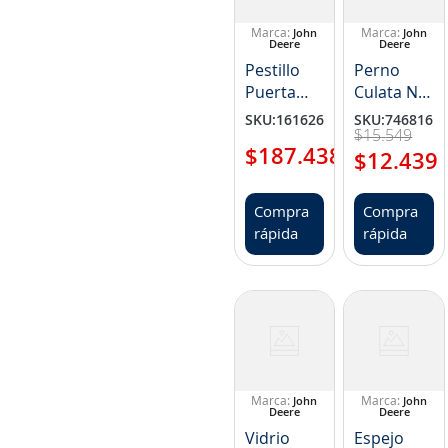
8
.
265
John
John
9
.
john deere
Deere
Deere
Pestillo
Perno
10
.
185
Puerta
Culata NP
Cabina NP
DZ110495
SKU
:
161626
SKU
:
746816
$
15
.
549
AT165224
$
187
.
438
$
12
.
439
Compra
Compra
rápida
rápida
John
John
Deere
Deere
Vidrio
Espejo