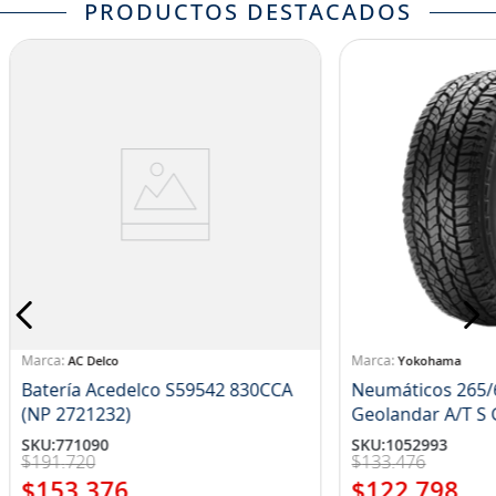
PRODUCTOS DESTACADOS
AC Delco
Yokohama
Batería Acedelco S59542 830CCA
Neumáticos 265/
(NP 2721232)
Ge
SKU
:
771090
SKU
:
1052993
$
191
.
720
$
133
.
476
$
153
.
376
$
122
.
798