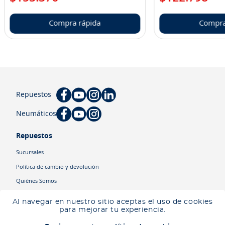
Compra rápida
Compra
Repuestos
Neumáticos
Repuestos
Sucursales
Política de cambio y devolución
Quiénes Somos
Blog
Al navegar en nuestro sitio aceptas el uso de cookies
Ingresa tu ubicación para ver los productos disponibles en tu zona
.
para mejorar tu experiencia.
Cyber
Descartar
Ingresar mi ubicación