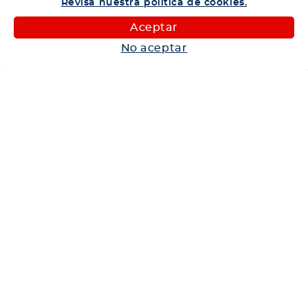
Revisa nuestra política de cookies.
Categorías
Aceptar
Camiones
No aceptar
Maquinaria
Autos
Neumáticos
Shop
Corporativo
Ética corporativa
Trabaja con nosotros
Política Sistema Gestión Integrado
Hablemos
600 360 6200
Centro de Ayuda
Medios de Pago