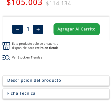
$
105
.
003
8
.
aceite
$
114
.
134
9
.
255
10
.
neumáticos 235
－
＋
Agregar Al Carrito
Este producto solo se encuentra
disponible para
retiro en tienda
Ver Stock en Tiendas
Descripción del producto
Ficha Técnica