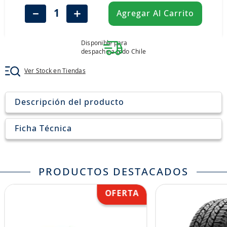
8
.
205
－
＋
Agregar Al Carrito
9
.
235
10
.
john deere
Disponible para
despacho a todo Chile
Ver Stock en Tiendas
Descripción del producto
Ficha Técnica
PRODUCTOS DESTACADOS