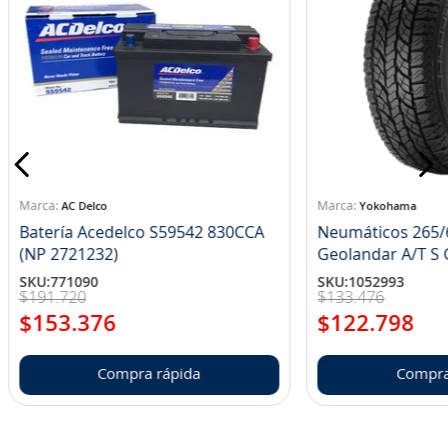
AC Delco
Yokohama
Batería Acedelco S59542 830CCA
Neumáticos 265/
(NP 2721232)
Ge
SKU
:
771090
SKU
:
1052993
$
191
.
720
$
133
.
476
$
153
.
376
$
122
.
798
Compra rápida
Compra