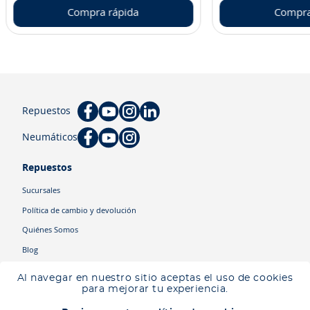
Compra rápida
Compra
Repuestos
Neumáticos
Repuestos
Sucursales
Política de cambio y devolución
Quiénes Somos
Blog
Cyber
Al navegar en nuestro sitio aceptas el uso de cookies
Ingresa tu ubicación para ver los productos disponibles en tu zona
.
para mejorar tu experiencia.
Descartar
Ingresar mi ubicación
Categorías