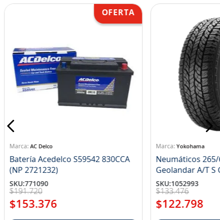
AC Delco
Yokohama
Batería Acedelco S59542 830CCA
Neumáticos 265/
(NP 2721232)
Ge
SKU
:
771090
SKU
:
1052993
$
191
.
720
$
133
.
476
$
153
.
376
$
122
.
798