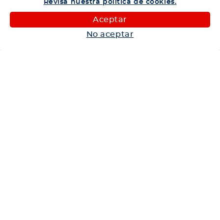
Revisa nuestra política de cookies.
Camiones
Aceptar
Maquinaria
No aceptar
Autos
Neumáticos
Shop
Corporativo
Ética corporativa
Trabaja con nosotros
Política Sistema Gestión Integrado
Hablemos
600 360 6200
Centro de Ayuda
Medios de Pago