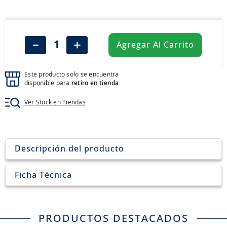
8
.
john deere
9
.
aceite
10
.
jockey john deere
－
＋
Agregar Al Carrito
Este producto solo se encuentra
disponible para
retiro en tienda
Ver Stock en Tiendas
Descripción del producto
Ficha Técnica
PRODUCTOS DESTACADOS