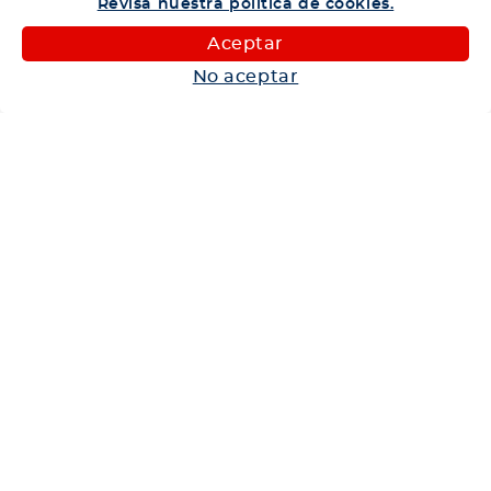
Revisa nuestra política de cookies.
Camiones
Aceptar
Maquinaria
No aceptar
Autos
Neumáticos
Shop
Corporativo
Ética corporativa
Trabaja con nosotros
Política Sistema Gestión Integrado
Hablemos
600 360 6200
Centro de Ayuda
Medios de Pago