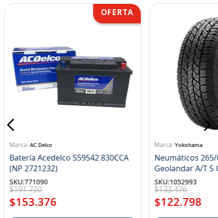
AC Delco
Yokohama
Batería Acedelco S59542 830CCA
Neumáticos 265/
(NP 2721232)
Ge
SKU
:
771090
SKU
:
1052993
$
191
.
720
$
133
.
476
$
153
.
376
$
122
.
798