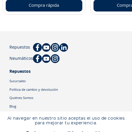
Compra rápida
Compra
Repuestos
Neumáticos
Repuestos
Sucursales
Política de cambio y devolución
Quiénes Somos
Blog
Cyber
Al navegar en nuestro sitio aceptas el uso de cookies
Ingresa tu ubicación para ver los productos disponibles en tu zona
.
para mejorar tu experiencia.
Descartar
Ingresar mi ubicación
Categorías